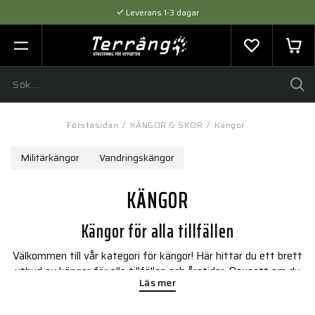
Leverans 1-3 dagar
Flexibel betalning med SVEA
Expertråd & Kvalitetsprodukter
Förstasidan
/
KÄNGOR & SKOR
/
Kängor
Militärkängor
Vandringskängor
KÄNGOR
Kängor för alla tillfällen
Välkommen till vår kategori för kängor! Här hittar du ett brett
utbud av kängor för alla tillfällen och årstider. Oavsett om du
Läs mer
behöver varma vinterkängor, robusta vandringskängor eller
snygga boots för vardagsbruk, har vi något som passar just