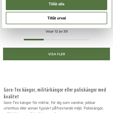
Tillåt alla
SALOMON
SALOMON
XA FORCES MID Coyote
X ULTRA FORCES MID GTX
1 077 kr
1 795 kr
Black
Tillåt urval
2 295 kr
Visar 12 av 39
VISA FLER
Gore-Tex kängor, militärkängor eller poliskängor med
kvalitet
Gore-Tex kängor för militär, för dig som vandrar, jobbar
utomhus eller annan fysiskt påfrestande miljö. Poliskängor,