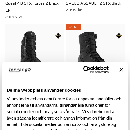
Quest 4D GTX Forces 2 Black
SPEED ASSAULT 2 GTX Black
2 195 kr
EN
2 895 kr
-48%
SALOMON
ECCO PROFESSIONAL
Denna webbplats använder cookies
XA FORCES 8" GTX EN Black
Professional Biom Xpedition W
Vi använder enhetsidentifierare för att anpassa innehållet och
2 995 kr
High
annonserna till användarna, tillhandahålla funktioner för
1 248 kr
2 395 kr
sociala medier och analysera vår trafik. Vi vidarebefordrar
även sådana identifierare och annan information från din
enhet till de sociala medier och annons- och analysföretag