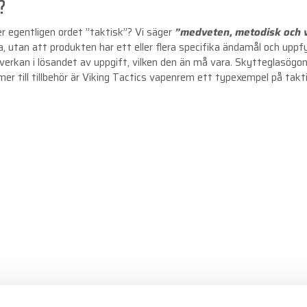
?
er egentligen ordet ”taktisk”? Vi säger
”medveten, metodisk och v
 utan att produkten har ett eller flera specifika ändamål och uppfyll
 verkan i lösandet av uppgift, vilken den än må vara. Skytteglasög
 till tillbehör är Viking Tactics vapenrem ett typexempel på taktisk