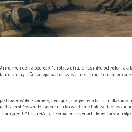
 bättre, men detta begrepp feltolkas ofta. Utrustning och/eller tak
trustning står för lejonparten av vår försäljning. Terräng erbjuder u
plattbärare/plate carriers, benriggar, magasinsfickor och tillbehörs
ydd & armbågsskydd, Gerber och knivar, CamelBak vattenflaskor och
urniquet CAT och RATS, Tasmanian Tiger och deras första hjälpen oc
r.