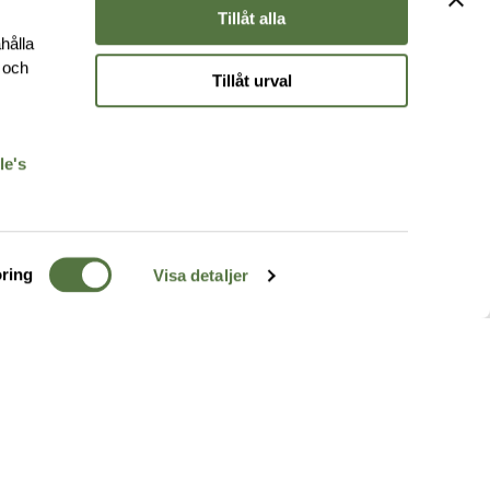
Tillåt alla
hålla
e och
Tillåt urval
r
le's
ring
Visa detaljer
TERRÄNG
FÖLJ OSS
ss