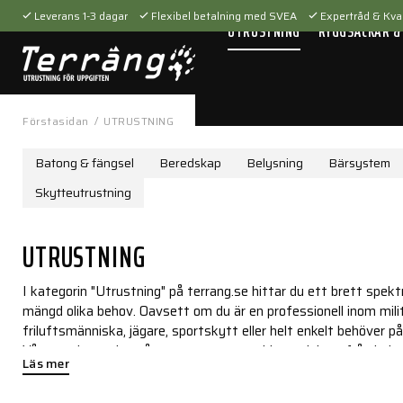
Leverans 1-3 dagar
Flexibel betalning med SVEA
Expertråd & Kval
UTRUSTNING
RYGGSÄCKAR &
Förstasidan
/
UTRUSTNING
Batong & fängsel
Beredskap
Belysning
Bärsystem
Skytteutrustning
UTRUSTNING
I kategorin "Utrustning" på terrang.se hittar du ett brett spekt
mängd olika behov. Oavsett om du är en professionell inom militä
friluftsmänniska, jägare, sportskytt eller helt enkelt behöver pål
Vårt sortiment består av noggrant utvalda produkter från ledan
Läs mer
prestanda. Vi erbjuder allt från taktisk utrustning och överlevn
mer.