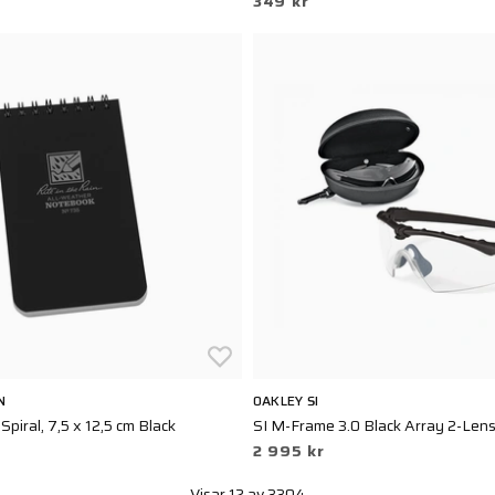
349 kr
N
OAKLEY SI
piral, 7,5 x 12,5 cm Black
SI M-Frame 3.0 Black Array 2-Len
2 995 kr
Visar 12 av 3304