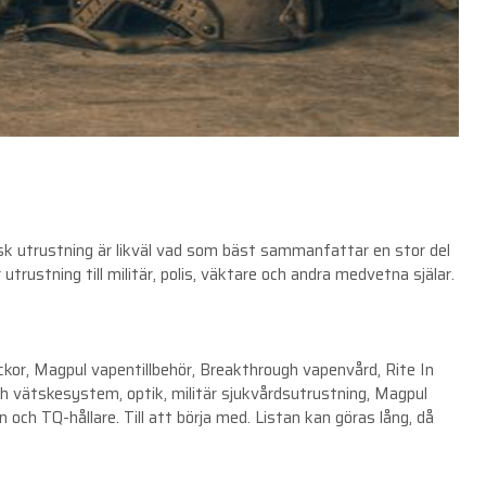
tisk utrustning är likväl vad som bäst sammanfattar en stor del
trustning till militär, polis, väktare och andra medvetna själar.
fickor, Magpul vapentillbehör, Breakthrough vapenvård, Rite In
 vätskesystem, optik, militär sjukvårdsutrustning, Magpul
h TQ-hållare. Till att börja med. Listan kan göras lång, då