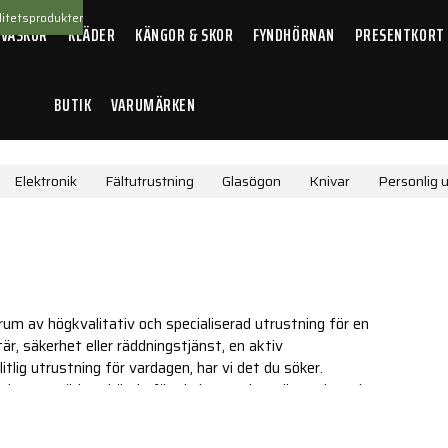
itetsprodukter
 VÄSKOR
KLÄDER
KÄNGOR & SKOR
FYNDHÖRNAN
PRESENTKORT
BUTIK
VARUMÄRKEN
Elektronik
Fältutrustning
Glasögon
Knivar
Personlig 
rum av högkvalitativ och specialiserad utrustning för en
r, säkerhet eller räddningstjänst, en aktiv
itlig utrustning för vardagen, har vi det du söker.
de varumärken, kända för sin innovation, slitstyrka och
adsutrustning till optik, belysning, verktyg och mycket