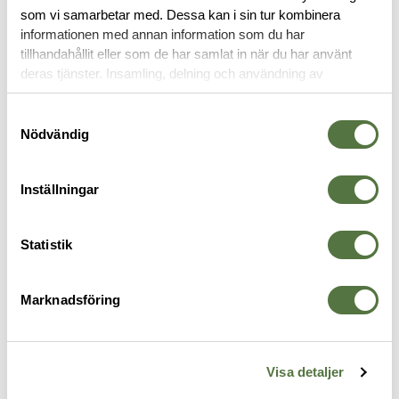
som vi samarbetar med. Dessa kan i sin tur kombinera
OM VARUMÄRKET
informationen med annan information som du har
tillhandahållit eller som de har samlat in när du har använt
deras tjänster. Insamling, delning och användning av
personuppgifter kan användas för personalisering av
FASTBLADSKNIV
annonser. Läs mer om
Google's Privacy Terms
.
Samtyckesval
Nödvändig
Inställningar
Statistik
Marknadsföring
TERRÄNG
GERBER
G
Jaktkniv Terräng
Strapcutter
D
Visa detaljer
995 kr
495 kr
6