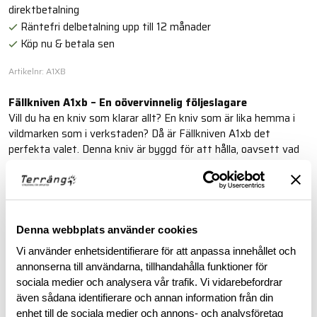
direktbetalning
Räntefri delbetalning upp till 12 månader
Köp nu & betala sen
Artikelnr: A1XB
Fällkniven A1xb – En oövervinnelig följeslagare
Vill du ha en kniv som klarar allt? En kniv som är lika hemma i
vildmarken som i verkstaden? Då är Fällkniven A1xb det
perfekta valet. Denna kniv är byggd för att hålla, oavsett vad
du utsätter den för.
Läs mer
Denna webbplats använder cookies
Vi använder enhetsidentifierare för att anpassa innehållet och
BESKRIVNING
annonserna till användarna, tillhandahålla funktioner för
sociala medier och analysera vår trafik. Vi vidarebefordrar
RECENSIONER
även sådana identifierare och annan information från din
enhet till de sociala medier och annons- och analysföretag