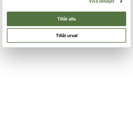
Visa detaljer
875 kr
8
Tillåt alla
Tillåt urval