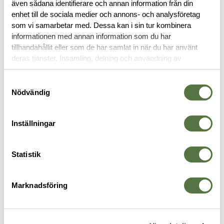
även sådana identifierare och annan information från din
enhet till de sociala medier och annons- och analysföretag
OM VARUMÄRKET
som vi samarbetar med. Dessa kan i sin tur kombinera
informationen med annan information som du har
tillhandahållit eller som de har samlat in när du har använt
deras tjänster. Insamling, delning och användning av
STRIDSBÄLTEN
personuppgifter kan användas för personalisering av
annonser. Läs mer om
Google's Privacy Terms
.
Samtyckesval
Nödvändig
Inställningar
Statistik
Marknadsföring
VIKING TACTICS
5.11 TACTICAL
5
Raze Belt Multicam
Combat Belt Black Large-X-
C
2 495 kr
Large
M