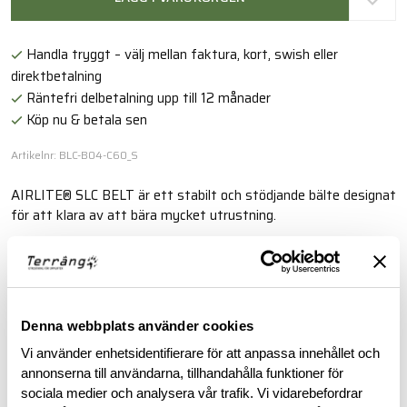
Handla tryggt – välj mellan faktura, kort, swish eller
direktbetalning
Räntefri delbetalning upp till 12 månader
Köp nu & betala sen
Artikelnr: BLC-B04-C60_S
AIRLITE® SLC BELT är ett stabilt och stödjande bälte designat
för att klara av att bära mycket utrustning.
Läs mer
Denna webbplats använder cookies
BESKRIVNING
Vi använder enhetsidentifierare för att anpassa innehållet och
annonserna till användarna, tillhandahålla funktioner för
RECENSIONER
sociala medier och analysera vår trafik. Vi vidarebefordrar