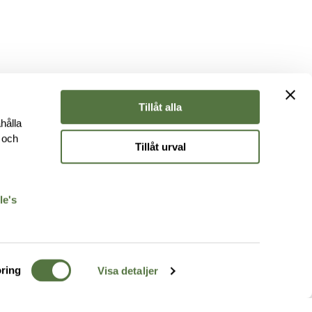
Tillåt alla
hålla
e och
Tillåt urval
r
le's
ring
Visa detaljer