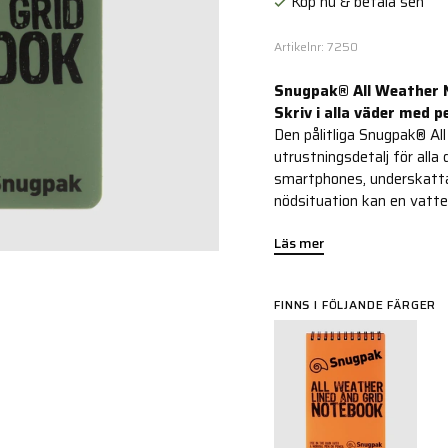
Köp nu & betala sen
Artikelnr: 7250
Snugpak® All Weather 
Skriv i alla väder med p
Den pålitliga Snugpak® Al
utrustningsdetalj för alla 
smartphones, underskattas
nödsituation kan en vatte
Läs mer
FINNS I FÖLJANDE FÄRGER