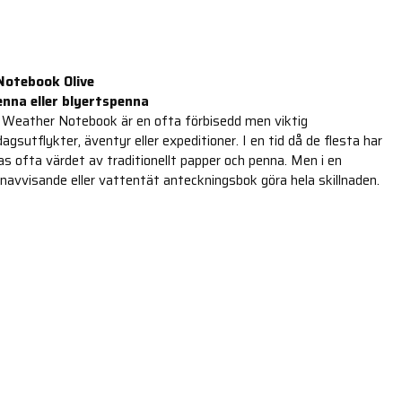
Notebook Olive
enna eller blyertspenna
l Weather Notebook är en ofta förbisedd men viktig
dagsutflykter, äventyr eller expeditioner. I en tid då de flesta har
 ofta värdet av traditionellt papper och penna. Men i en
navvisande eller vattentät anteckningsbok göra hela skillnaden.