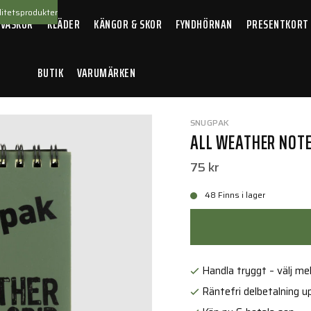
itetsprodukter
 VÄSKOR
KLÄDER
KÄNGOR & SKOR
FYNDHÖRNAN
PRESENTKORT
BUTIK
VARUMÄRKEN
/
All Weather Notebook Olive
SNUGPAK
ALL WEATHER NOTE
75 kr
48 Finns i lager
Handla tryggt – välj mell
Räntefri delbetalning up