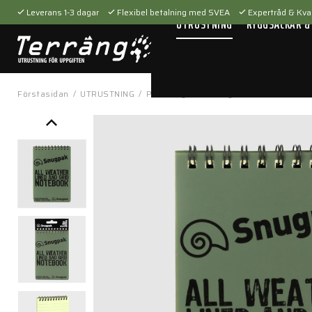
Leverans 1-3 dagar
Flexibel betalning med SVEA
Expertråd & Kval
UTRUSTNING
RYGGSÄCKAR &
Förstasidan
/
UTRUSTNING
/
Personlig utrustning
/
Block & Pennor