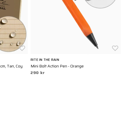
RITE IN THE RAIN
RI
 cm, Tan, Coy
Mini Bolt Action Pen - Orange
KI
290 kr
T
1