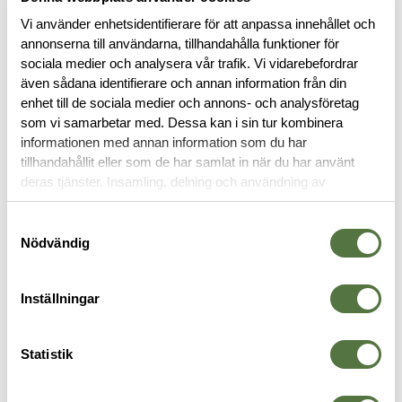
Vi använder enhetsidentifierare för att anpassa innehållet och
annonserna till användarna, tillhandahålla funktioner för
sociala medier och analysera vår trafik. Vi vidarebefordrar
BESKRIVNING
även sådana identifierare och annan information från din
enhet till de sociala medier och annons- och analysföretag
som vi samarbetar med. Dessa kan i sin tur kombinera
RECENSIONER
informationen med annan information som du har
tillhandahållit eller som de har samlat in när du har använt
OM VARUMÄRKET
deras tjänster. Insamling, delning och användning av
personuppgifter kan användas för personalisering av
annonser. Läs mer om
Google's Privacy Terms
.
Samtyckesval
Nödvändig
SKAL- & REGNJACKOR
Inställningar
Legitimering krävs
Statistik
PRO Mission