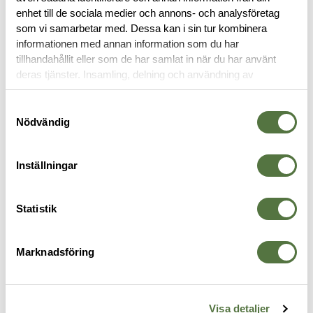
enhet till de sociala medier och annons- och analysföretag
OM VARUMÄRKET
som vi samarbetar med. Dessa kan i sin tur kombinera
informationen med annan information som du har
tillhandahållit eller som de har samlat in när du har använt
deras tjänster. Insamling, delning och användning av
VAPENVÅRD
personuppgifter kan användas för personalisering av
annonser. Läs mer om
Google's Privacy Terms
.
Samtyckesval
Nödvändig
Inställningar
Statistik
Marknadsföring
BREAKTHROUGH
BREAKTHROUGH
B
mp
Suppressor Cleaner 16OZ
Military Grade Solvent 6oz
S
495 kr
Bottle
x
Visa detaljer