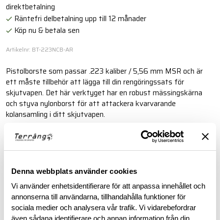
direktbetalning
Räntefri delbetalning upp till 12 månader
Köp nu & betala sen
Artikelnr: BT-223NCB-AR
Pistolborste som passar .223 kaliber / 5,56 mm MSR och är
ett måste tillbehör att lägga till din rengöringssats för
skjutvapen. Det här verktyget har en robust mässingskärna
och styva nylonborst för att attackera kvarvarande
kolansamling i ditt skjutvapen.
Läs mer
Denna webbplats använder cookies
BESKRIVNING
Vi använder enhetsidentifierare för att anpassa innehållet och
annonserna till användarna, tillhandahålla funktioner för
RECENSIONER
sociala medier och analysera vår trafik. Vi vidarebefordrar
även sådana identifierare och annan information från din