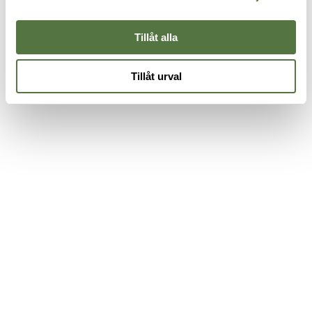
275 kr
2
Tillåt alla
Tillåt urval