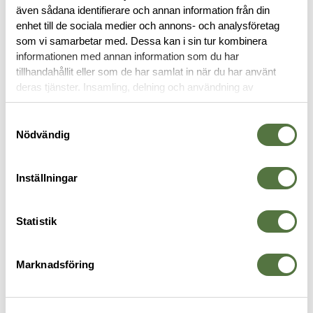
även sådana identifierare och annan information från din
RECENSIONER
enhet till de sociala medier och annons- och analysföretag
som vi samarbetar med. Dessa kan i sin tur kombinera
informationen med annan information som du har
OM VARUMÄRKET
tillhandahållit eller som de har samlat in när du har använt
deras tjänster. Insamling, delning och användning av
personuppgifter kan användas för personalisering av
annonser. Läs mer om
Google's Privacy Terms
.
Samtyckesval
FICKOR & HÅLLARE
Nödvändig
Inställningar
Statistik
Marknadsföring
TASMANIAN TIGER
VELOCITY SYSTEMS
B