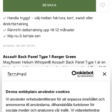
BEVAKA
Handla tryggt – välj mellan faktura, kort, swish eller
direktbetalning
Räntefri delbetalning upp till 12 månader
Köp nu & betala sen
Artikelnr: MF-BP-CB-RG
Assault Back Panel Type 1 Ranger Green
Mayflower Helium Whisper® Assault Back Panel Type 1 är en
lätt och modulär ryggpanel som kan bära en vattenblåsa, NVG-
skydd, medicin- eller gasmaskpåse under korta uppdrag.
Läs mer
Denna webbplats använder cookies
Vi använder enhetsidentifierare för att anpassa innehållet och
BESKRIVNING
annonserna till användarna, tillhandahålla funktioner för
sociala medier och analysera vår trafik. Vi vidarebefordrar