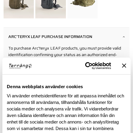
ARC'TERYX LEAF PURCHASE INFORMATION
To purchase Arc'teryx LEAF products, you must provide valid
identification confirming your status as an authorized end-
user within law enforcement or military personnel. This
requirement ensures that these specialized products are
accessible to those in professional capacities where they are
intended to be utilized.
Denna webbplats använder cookies
Vi använder enhetsidentifierare för att anpassa innehållet och
BESKRIVNING
annonserna till användarna, tillhandahålla funktioner för
sociala medier och analysera vår trafik. Vi vidarebefordrar
RECENSIONER
även sådana identifierare och annan information från din
enhet till de sociala medier och annons- och analysföretag
som vi samarbetar med. Dessa kan i sin tur kombinera
OM VARUMÄRKET