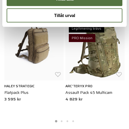
RYGGSÄCKAR
Tillåt urval
Legitimering krävs
PRO Mission
HALEY STRATEGIC
ARC'TERYX PRO
T
Flatpack Plus
Assault Pack 45 Multicam
R
3 595 kr
4 829 kr
4