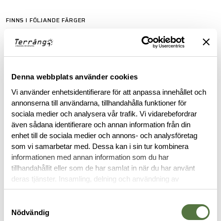
FINNS I FÖLJANDE FÄRGER
Denna webbplats använder cookies
Vi använder enhetsidentifierare för att anpassa innehållet och
ARC'TERYX LEAF PURCHASE INFORMATION
annonserna till användarna, tillhandahålla funktioner för
sociala medier och analysera vår trafik. Vi vidarebefordrar
To purchase Arc'teryx LEAF products, you must provide valid
även sådana identifierare och annan information från din
identification confirming your status as an authorized end-
enhet till de sociala medier och annons- och analysföretag
user within law enforcement or military personnel. This
som vi samarbetar med. Dessa kan i sin tur kombinera
requirement ensures that these specialized products are
informationen med annan information som du har
accessible to those in professional capacities where they are
tillhandahållit eller som de har samlat in när du har använt
intended to be utilized.
deras tjänster. Insamling, delning och användning av
personuppgifter kan användas för personalisering av
BESKRIVNING
annonser. Läs mer om
Google's Privacy Terms
.
Samtyckesval
Nödvändig