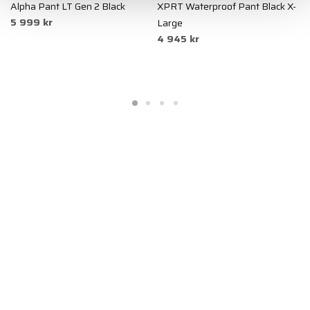
Alpha Pant LT Gen 2 Black
XPRT Waterproof Pant Black X-
X
5 999 kr
Large
S
4 945 kr
4