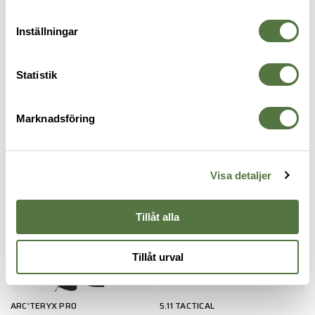
RECENSIONER
Inställningar
OM VARUMÄRKET
Statistik
SKAL- & REGNBYXOR
Marknadsföring
Legitimering krävs
Visa detaljer
PRO Mission
Tillåt alla
Tillåt urval
ARC'TERYX PRO
5.11 TACTICAL
5