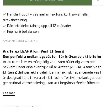
Handla tryggt – välj mellan faktura, kort, swish eller
direktbetalning
Räntefri delbetalning upp till 12 månader
Köp nu & betala sen
Artikelnr: 23861-WOLF_XS
Arc'teryx LEAF Atom Vest LT Gen 2
Den perfekta mellanlagsvästen för krävande aktiviteter
Är du ute efter en mångsidig väst som håller dig varm och
bekväm under dina äventyr? Då är Arc'teryx LEAF Atom Vest
LT Gen 2 det perfekta valet. Denna tekniskt avancerade väst
är designad för att vara ett lätt och effektivt mellanlager som
ger optimal värmeisolering utan att begränsa rörelsefriheten.
Läs mer