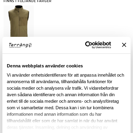
FINNS I FÖLJANDE FÄRGER
ARC'TERYX LEAF PURCHASE INFORMATION
Denna webbplats använder cookies
To purchase Arc'teryx LEAF products, you must provide valid
Vi använder enhetsidentifierare för att anpassa innehållet och
identification confirming your status as an authorized end-
annonserna till användarna, tillhandahålla funktioner för
user within law enforcement or military personnel. This
sociala medier och analysera vår trafik. Vi vidarebefordrar
requirement ensures that these specialized products are
även sådana identifierare och annan information från din
accessible to those in professional capacities where they are
enhet till de sociala medier och annons- och analysföretag
intended to be utilized.
som vi samarbetar med. Dessa kan i sin tur kombinera
informationen med annan information som du har
tillhandahållit eller som de har samlat in när du har använt
BESKRIVNING
deras tjänster. Insamling, delning och användning av