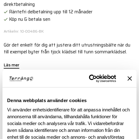
direktbetalning
Räntefri delbetalning upp till 12 månader
Köp nu & betala sen
Artikelnr: 10-00486-BK
Gör det enkelt för dig att justera ditt utrustningsbälte när du
till exempel byter från tjock klädsel till tunn sommarklädsel.
Läs mer
BESKRIVNING
Denna webbplats använder cookies
RECENSIONER
Vi använder enhetsidentifierare för att anpassa innehållet och
annonserna till användarna, tillhandahålla funktioner för
sociala medier och analysera vår trafik. Vi vidarebefordrar
OM VARUMÄRKET
även sådana identifierare och annan information från din
enhet till de sociala medier och annons- och analysföretag