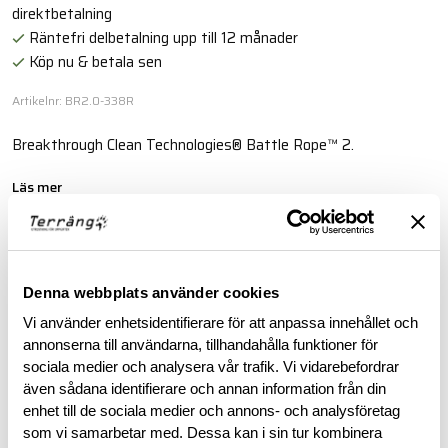
direktbetalning
Räntefri delbetalning upp till 12 månader
Köp nu & betala sen
Artikelnr: BR2.0-338R
Breakthrough Clean Technologies® Battle Rope™ 2.
Läs mer
BESKRIVNING
Denna webbplats använder cookies
Vi använder enhetsidentifierare för att anpassa innehållet och
RECENSIONER
annonserna till användarna, tillhandahålla funktioner för
sociala medier och analysera vår trafik. Vi vidarebefordrar
OM VARUMÄRKET
även sådana identifierare och annan information från din
enhet till de sociala medier och annons- och analysföretag
som vi samarbetar med. Dessa kan i sin tur kombinera