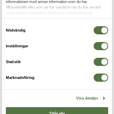
informationen med annan information som du har
VAPENVÅRD
tillhandahållit eller som de har samlat in när du har använt
deras tjänster. Insamling, delning och användning av
personuppgifter kan användas för personalisering av
annonser. Läs mer om
Google's Privacy Terms
.
Samtyckesval
Nödvändig
Inställningar
Statistik
VELOCITY SYSTEMS
BREAKTHROUGH
B
Marknadsföring
VTAC Rand CLP (4 ounce)
BCT - Suppressor Cleaning Kit
D
375 kr
w/ 16OZ Suppressor Cleaner
P
975 kr
2
Visa detaljer
Tillåt alla