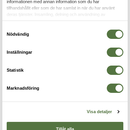
informationen med annan information som du har
tillhandahållit eller som de har samlat in när du har använt
LAMPFÄSTEN
deras tjänster. Insamling, delning och användning av
personuppgifter kan användas för personalisering av
annonser. Läs mer om
Google's Privacy Terms
.
Samtyckesval
Nödvändig
Inställningar
Statistik
Marknadsföring
SNIGEL
SILVA
V
GP Pouch 3 Long 2.0 Grey
MAG-SNAP Helmet Mount
F
275 kr
199 kr
2
Visa detaljer
Tillåt alla