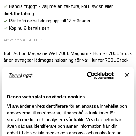
Handla tryggt – välj mellan faktura, kort, swish eller
direktbetalning
Räntefri delbetalning upp till 12 månader
Köp nu & betala sen
Artikelnr: MAG569-BLK
Bolt Action Magazine Well 700L Magnum – Hunter 700L Stock
är en avtagbar lådmagasinslösning för vår Hunter 700L Stock.
Läs mer
Denna webbplats använder cookies
BESKRIVNING
Vi använder enhetsidentifierare för att anpassa innehållet och
annonserna till användarna, tillhandahålla funktioner för
RECENSIONER
sociala medier och analysera vår trafik. Vi vidarebefordrar
även sådana identifierare och annan information från din
enhet till de sociala medier och annons- och analysföretag
OM VARUMÄRKET