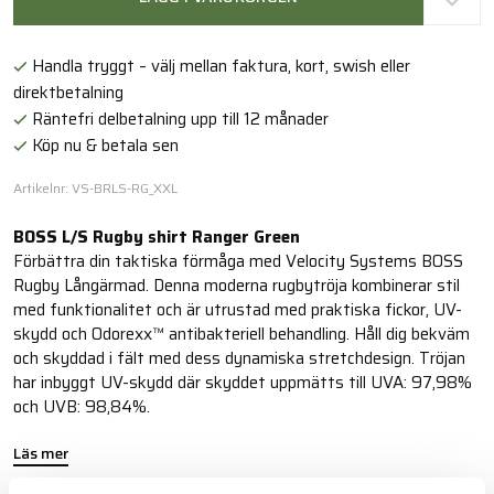
Handla tryggt – välj mellan faktura, kort, swish eller
direktbetalning
Räntefri delbetalning upp till 12 månader
Köp nu & betala sen
Artikelnr: VS-BRLS-RG_XXL
BOSS L/S Rugby shirt Ranger Green
Förbättra din taktiska förmåga med Velocity Systems BOSS
Rugby Långärmad. Denna moderna rugbytröja kombinerar stil
med funktionalitet och är utrustad med praktiska fickor, UV-
skydd och Odorexx™ antibakteriell behandling. Håll dig bekväm
och skyddad i fält med dess dynamiska stretchdesign. Tröjan
har inbyggt UV-skydd där skyddet uppmätts till UVA: 97,98%
och UVB: 98,84%.
Läs mer