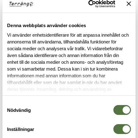
FINNS I FÖLJANDE FÄRGER
Denna webbplats använder cookies
Vi använder enhetsidentifierare för att anpassa innehållet och
annonserna till användarna, tillhandahålla funktioner för
sociala medier och analysera vår trafik. Vi vidarebefordrar
även sådana identifierare och annan information från din
BESKRIVNING
enhet till de sociala medier och annons- och analysföretag
som vi samarbetar med. Dessa kan i sin tur kombinera
informationen med annan information som du har
STORLEKSGUIDE
tillhandahållit eller som de har samlat in när du har använt
deras tjänster. Insamling, delning och användning av
personuppgifter kan användas för personalisering av
RECENSIONER
annonser. Läs mer om
Google's Privacy Terms
.
Samtyckesval
Nödvändig
OM VARUMÄRKET
Inställningar