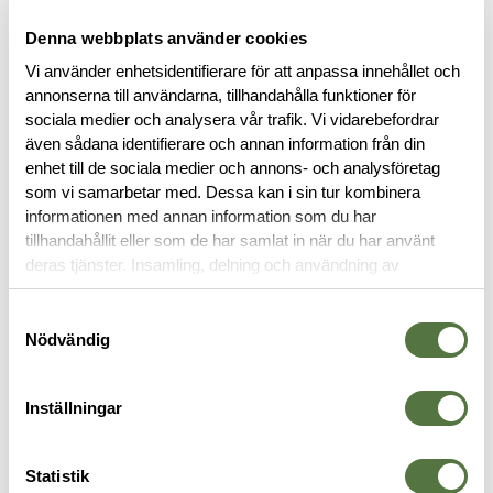
Denna webbplats använder cookies
Vi använder enhetsidentifierare för att anpassa innehållet och
annonserna till användarna, tillhandahålla funktioner för
sociala medier och analysera vår trafik. Vi vidarebefordrar
BESKRIVNING
även sådana identifierare och annan information från din
enhet till de sociala medier och annons- och analysföretag
som vi samarbetar med. Dessa kan i sin tur kombinera
SPECIFIKATIONER
informationen med annan information som du har
tillhandahållit eller som de har samlat in när du har använt
deras tjänster. Insamling, delning och användning av
RECENSIONER
personuppgifter kan användas för personalisering av
annonser. Läs mer om
Google's Privacy Terms
.
Samtyckesval
OM VARUMÄRKET
Nödvändig
Inställningar
FICKOR & HÅLLARE
Statistik