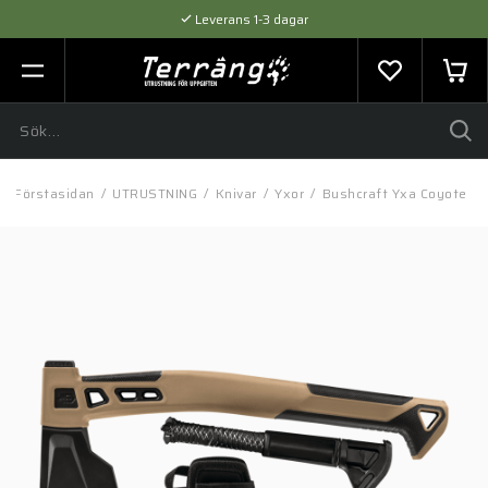
Leverans 1-3 dagar
Flexibel betalning med SVEA
Expertråd & Kvalitetsprodukter
Förstasidan
/
UTRUSTNING
/
Knivar
/
Yxor
/
Bushcraft Yxa Coyote