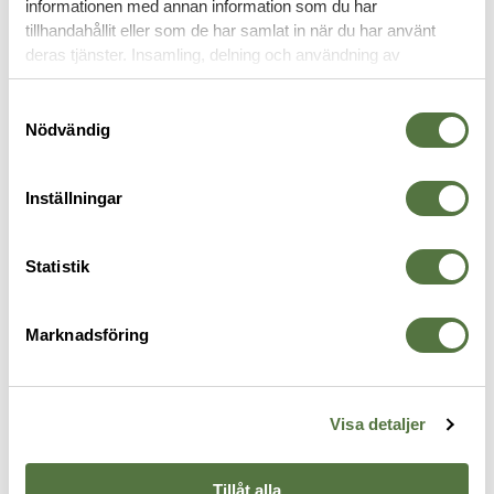
informationen med annan information som du har
tillhandahållit eller som de har samlat in när du har använt
YXOR
deras tjänster. Insamling, delning och användning av
personuppgifter kan användas för personalisering av
annonser. Läs mer om
Google's Privacy Terms
.
Samtyckesval
Nödvändig
Inställningar
Statistik
Marknadsföring
GERBER
GERBER
G
Pack Hatchet - Flat Sage
Gator Combo yxa med kniv
G
599 kr
799 kr
9
Visa detaljer
Tillåt alla