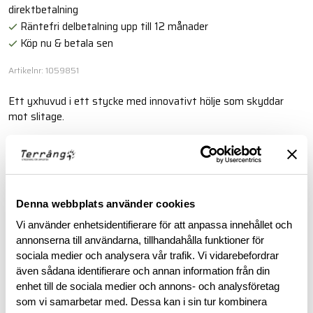
direktbetalning
Räntefri delbetalning upp till 12 månader
Köp nu & betala sen
Artikelnr: 1059851
Ett yxhuvud i ett stycke med innovativt hölje som skyddar
mot slitage.
Läs mer
BESKRIVNING
Denna webbplats använder cookies
Vi använder enhetsidentifierare för att anpassa innehållet och
annonserna till användarna, tillhandahålla funktioner för
RECENSIONER
sociala medier och analysera vår trafik. Vi vidarebefordrar
även sådana identifierare och annan information från din
OM VARUMÄRKET
enhet till de sociala medier och annons- och analysföretag
som vi samarbetar med. Dessa kan i sin tur kombinera