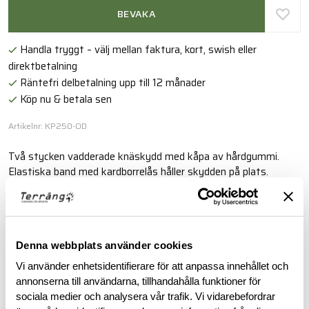
BEVAKA
Handla tryggt – välj mellan faktura, kort, swish eller
direktbetalning
Räntefri delbetalning upp till 12 månader
Köp nu & betala sen
Artikelnr: KP250-OD
Två stycken vadderade knäskydd med kåpa av hårdgummi.
Elastiska band med kardborrelås håller skydden på plats.
Perfekta för strid i bebyggelse eller liknande. Levereras parvis.
Läs mer
Denna webbplats använder cookies
Vi använder enhetsidentifierare för att anpassa innehållet och
BESKRIVNING
annonserna till användarna, tillhandahålla funktioner för
sociala medier och analysera vår trafik. Vi vidarebefordrar