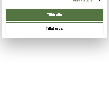
Visa detaljer
475 kr
7
Black
845 kr
Tillåt alla
Tillåt urval