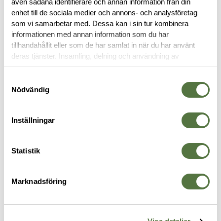
även sådana identifierare och annan information från din
RECENSIONER
enhet till de sociala medier och annons- och analysföretag
som vi samarbetar med. Dessa kan i sin tur kombinera
OM VARUMÄRKET
informationen med annan information som du har
tillhandahållit eller som de har samlat in när du har använt
deras tjänster. Insamling, delning och användning av
personuppgifter kan användas för personalisering av
KNÄSKYDD
annonser. Läs mer om
Google's Privacy Terms
.
Samtyckesval
Nödvändig
Inställningar
Statistik
Marknadsföring
CRYE PRECISION
CRYE PRECISION
A
ad
Combat Knee Pad Style 03
AirFlex Field Knee Pad Black
C