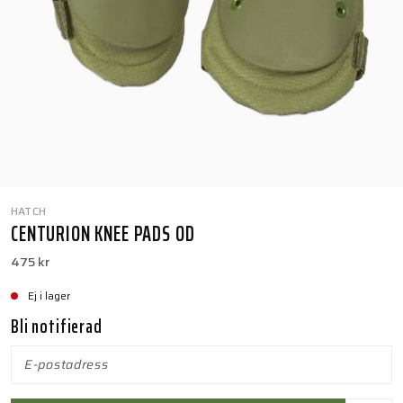
HATCH
CENTURION KNEE PADS OD
475 kr
Ej i lager
Bli notifierad