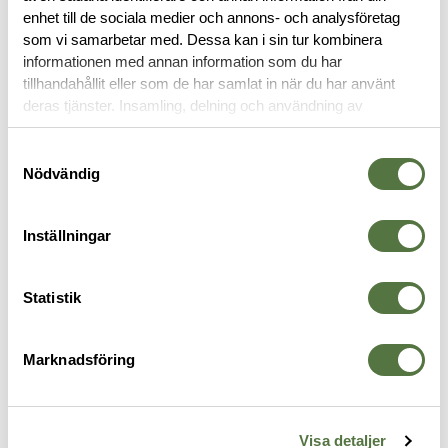
enhet till de sociala medier och annons- och analysföretag
som vi samarbetar med. Dessa kan i sin tur kombinera
OM VARUMÄRKET
informationen med annan information som du har
tillhandahållit eller som de har samlat in när du har använt
deras tjänster. Insamling, delning och användning av
personuppgifter kan användas för personalisering av
VAPENVÅRD
annonser. Läs mer om
Google's Privacy Terms
.
Samtyckesval
Nödvändig
Inställningar
Statistik
Marknadsföring
BREAKTHROUGH
MAGPUL
B
Nylon Bristle Bore Brush - .30 /
BEV™ Block – AR15/M4 Black
.
Visa detaljer