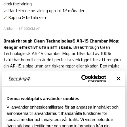
direktbetalning
Räntefri delbetalning upp till 12 månader
Köp nu & betala sen
Artikelnr: BT-223CM-AR
Breakthrough Clean Technologies® AR-15 Chamber Mop:
Rengör effektivt utan att skada.
Breakthrough Clean
Technologies® AR-15 Chamber Mop är tillverkad av 100%
tvättbar bomull och är det perfekta verktyget för att rengöra
din AR-15:s pipa utan att riskera repor eller skador. Den mjuka
bomullen tar effektivt bort krutrester, koppar och smuts.
Läs mer
Denna webbplats använder cookies
BESKRIVNING
Vi använder enhetsidentifierare för att anpassa innehållet och
annonserna till användarna, tillhandahålla funktioner för
sociala medier och analysera vår trafik. Vi vidarebefordrar
RECENSIONER
även sådana identifierare och annan information från din