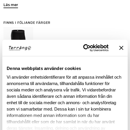
Läs mer
FINNS I FÖLJANDE FÄRGER
ARC'TERYX LEAF PURCHASE INFORMATION
Denna webbplats använder cookies
Vi använder enhetsidentifierare för att anpassa innehållet och
To purchase Arc'teryx LEAF products, you must provide valid
annonserna till användarna, tillhandahålla funktioner för
identification confirming your status as an authorized end-
sociala medier och analysera vår trafik. Vi vidarebefordrar
user within law enforcement or military personnel. This
även sådana identifierare och annan information från din
requirement ensures that these specialized products are
enhet till de sociala medier och annons- och analysföretag
accessible to those in professional capacities where they are
som vi samarbetar med. Dessa kan i sin tur kombinera
intended to be utilized.
informationen med annan information som du har
tillhandahållit eller som de har samlat in när du har använt
BESKRIVNING
deras tjänster. Insamling, delning och användning av