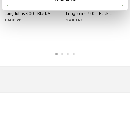
WOOLPOWER
WOOLPOWER
W
Long Johns 400 - Black S
Long Johns 400 - Black L
L
1 400 kr
1 400 kr
S
9