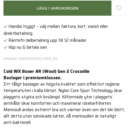
LÄGG I VARUKORGEN
Handla tryggt – välj mellan faktura, kort, swish eller
direktbetalning
Räntefri delbetalning upp till 12 månader
Köp nu & betala sen
Artikelnr: X000005335-CROC_XS
Cold WX Boxer AR (Wool) Gen 2 Crocodile
Baslager i premiumklassen.
Ett tåligt baslager av högsta kvalitet som effektivt reglerar
temperatuten i kalla klimat. Nylon Core Spun Technology ökar
plaggets styrka och livslängd. Kilformade ytor i plaggets
armhålor ökar komforten och maximerar rörelsefriheten.
Merinoull andas extremt bra och värmer även om det blir blött;
allt detta utan oönskade lukter, då merinoullen är naturligt
anti-bakteriell.