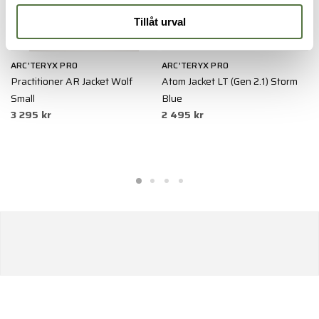
Tillåt urval
ARC'TERYX PRO
ARC'TERYX PRO
S
Practitioner AR Jacket Wolf
Atom Jacket LT (Gen 2.1) Storm
S
Small
Blue
O
3 295 kr
2 495 kr
1