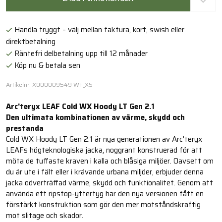
Handla tryggt – välj mellan faktura, kort, swish eller
direktbetalning
Räntefri delbetalning upp till 12 månader
Köp nu & betala sen
Artikelnr: X000009549-WF_XS
Arc'teryx LEAF Cold WX Hoody LT Gen 2.1
Den ultimata kombinationen av värme, skydd och
prestanda
Cold WX Hoody LT Gen 2.1 är nya generationen av Arc'teryx
LEAFs högteknologiska jacka, noggrant konstruerad för att
möta de tuffaste kraven i kalla och blåsiga miljöer. Oavsett om
du är ute i fält eller i krävande urbana miljöer, erbjuder denna
jacka oöverträffad värme, skydd och funktionalitet. Genom att
använda ett ripstop-yttertyg har den nya versionen fått en
förstärkt konstruktion som gör den mer motståndskraftig
mot slitage och skador.