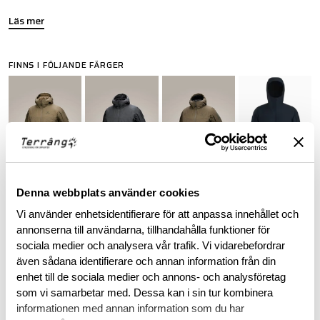
Läs mer
FINNS I FÖLJANDE FÄRGER
Denna webbplats använder cookies
Vi använder enhetsidentifierare för att anpassa innehållet och
ARC'TERYX LEAF PURCHASE INFORMATION
annonserna till användarna, tillhandahålla funktioner för
To purchase Arc'teryx LEAF products, you must provide valid
sociala medier och analysera vår trafik. Vi vidarebefordrar
identification confirming your status as an authorized end-
även sådana identifierare och annan information från din
user within law enforcement or military personnel. This
enhet till de sociala medier och annons- och analysföretag
requirement ensures that these specialized products are
som vi samarbetar med. Dessa kan i sin tur kombinera
accessible to those in professional capacities where they are
informationen med annan information som du har