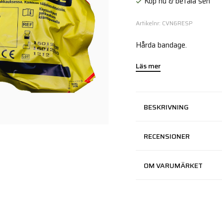
Köp nu & betala sen
Artikelnr: CVN6RESP
Hårda bandage.
Läs mer
BESKRIVNING
RECENSIONER
OM VARUMÄRKET