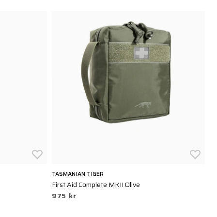
TASMANIAN TIGER
C
First Aid Complete MKII Olive
C
975 kr
1