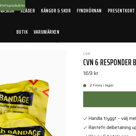
itetsprodukter
 VÄSKOR
KLÄDER
KÄNGOR & SKOR
FYNDHÖRNAN
PRESENTKORT
BUTIK
VARUMÄRKEN
ter
/
CVN 6 Responder Bandage
CVN
CVN 6 RESPONDER 
169 kr
2 Finns i lager
Handla tryggt – välj mell
Räntefri delbetalning up