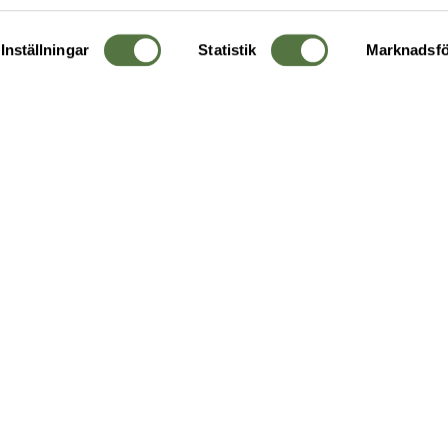
Inställningar
Statistik
Marknadsfö
KUNDTJÄNST
OM 
Ångra order
Om o
Företagskund
Buti
g
Kontakta oss
Guide
Köpvillkor
Hållb
Personuppgiftspolicy
Ledig
Returer & byten
FAQ - Vanliga frågor