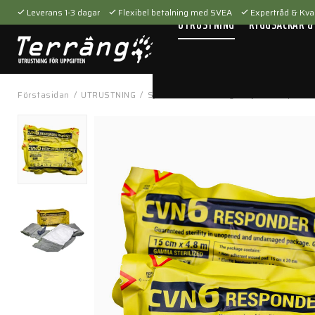
Leverans 1-3 dagar
Flexibel betalning med SVEA
Expertråd & Kval
UTRUSTNING
RYGGSÄCKAR &
Förstasidan
/
UTRUSTNING
/
Sjukvårdsutrustning
/
Sjukvårdsproduk