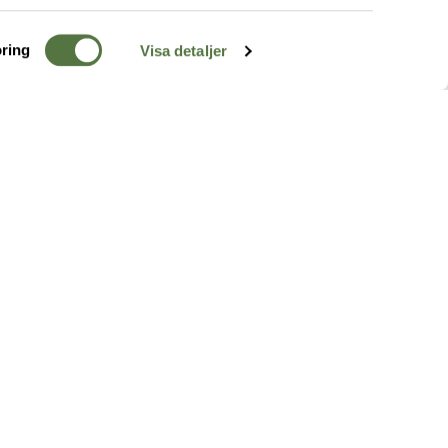
ring
Visa detaljer
TERRÄNG
FÖLJ OSS
ss
k
r & Inspiration
arhet
a tjänster