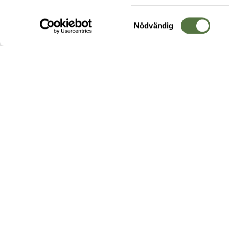
Samtyckesval
Nödvändig
Hos oss hittar du produkter av högsta kvalitet från ledande
leverantörer i branschen. I vårt utbud hittar du allt ifrån
kängor,
ryggsäckar
och skalplagg till
utrustning
för fält, sjukvård, övnin
och
vapentillbehör
, för att bara nämna ett urval av våra drygt
20 000 produkter.