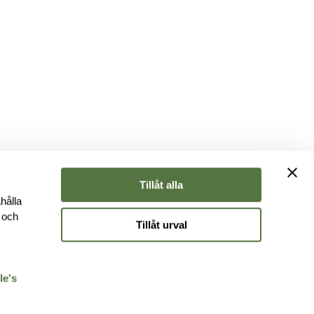
Tillåt alla
hålla
e och
Tillåt urval
r
le's