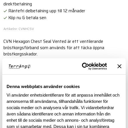
direktbetalning
Räntefri delbetalning upp till 12 månader
Köp nu & betala sen
Artikelnr: CVNHCSV
CVN Hexagon Chest Seal Vented är ett ventilerande
bröstkorgsförband som används för att täcka öppna
bröstkorgsskador.
Läs mer
Denna webbplats använder cookies
BESKRIVNING
Vi använder enhetsidentifierare för att anpassa innehållet och
annonserna till användarna, tillhandahålla funktioner för
RECENSIONER
sociala medier och analysera vår trafik. Vi vidarebefordrar
även sådana identifierare och annan information från din
enhet till de sociala medier och annons- och analysföretag
OM VARUMÄRKET
som vi samarbetar med. Dessa kan i sin tur kombinera