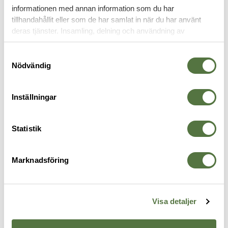
informationen med annan information som du har
tillhandahållit eller som de har samlat in när du har använt
deras tjänster. Insamling, delning och användning av
SJUKVÅRDSPRODUKTER
personuppgifter kan användas för personalisering av
annonser. Läs mer om
Google's Privacy Terms
.
Samtyckesval
Nödvändig
Inställningar
Statistik
Marknadsföring
ÖVRIGA VARUMÄRKEN / OTHER
ÖVRIGA VARUMÄRKEN / OTHER
A
Tamponeringsväv
Ansiktsmask Olive
A
BRANDS
BRANDS
49 kr
99 kr
5
Visa detaljer