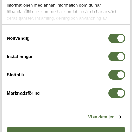
informationen med annan information som du har
tillhandahållit eller som de har samlat in när du har använt
SJUKVÅRDSPRODUKTER
deras tjänster. Insamling, delning och användning av
personuppgifter kan användas för personalisering av
annonser. Läs mer om
Google's Privacy Terms
.
Samtyckesval
Nödvändig
Inställningar
Statistik
Marknadsföring
ÖVRIGA VARUMÄRKEN / OTHER
CVN
Ö
Hyvent Vented Chest Seal, Twin
CVN 4 Tactical Responder
S
BRANDS
B
1
Pack
Bandage
395 kr
159 kr
Visa detaljer