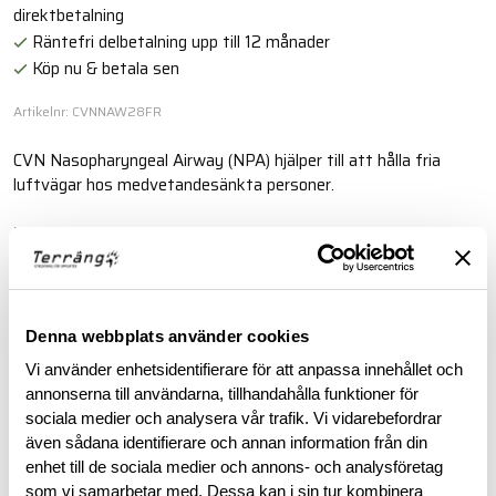
direktbetalning
Räntefri delbetalning upp till 12 månader
Köp nu & betala sen
Artikelnr: CVNNAW28FR
CVN Nasopharyngeal Airway (NPA) hjälper till att hålla fria
luftvägar hos medvetandesänkta personer.
Läs mer
BESKRIVNING
Denna webbplats använder cookies
Vi använder enhetsidentifierare för att anpassa innehållet och
RECENSIONER
annonserna till användarna, tillhandahålla funktioner för
sociala medier och analysera vår trafik. Vi vidarebefordrar
även sådana identifierare och annan information från din
OM VARUMÄRKET
enhet till de sociala medier och annons- och analysföretag
som vi samarbetar med. Dessa kan i sin tur kombinera