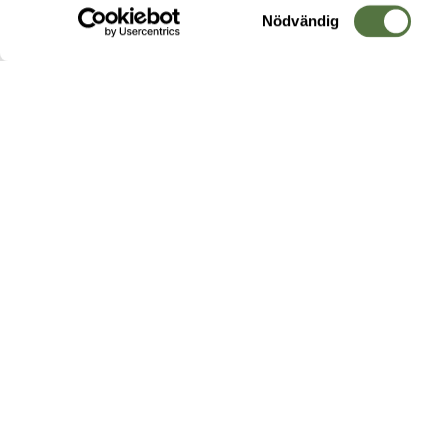
Samtyckesval
Nödvändig
Hos oss hittar du produkter av högsta kvalitet från ledande
leverantörer i branschen. I vårt utbud hittar du allt ifrån
kängor,
ryggsäckar
och skalplagg till
utrustning
för fält, sjukvård, övnin
och
vapentillbehör
, för att bara nämna ett urval av våra drygt
20 000 produkter.