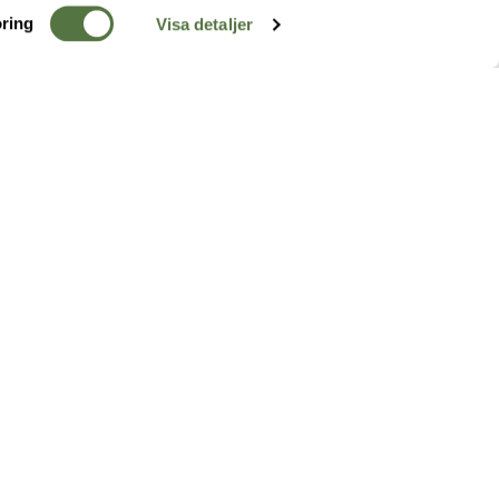
ring
Visa detaljer
TERRÄNG
FÖLJ OSS
ss
k
r & Inspiration
arhet
a tjänster