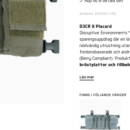
Köp nu & betala sen
Artikelnr: D3CRX-1-1-RG
D3CR X Placard
Disruptive Environments™ 
spaningsuppdrag där en lä
nödvändig utrustning uta
fordonsbaserade och andr
(Berry Compliant). Produk
bröstplattor och tillbeh
Läs mer
FINNS I FÖLJANDE FÄRGER