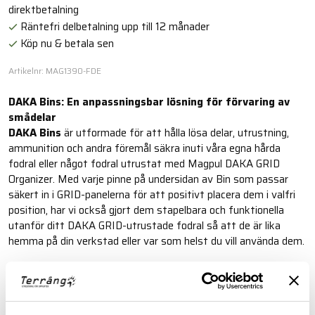
direktbetalning
Räntefri delbetalning upp till 12 månader
Köp nu & betala sen
Artikelnr: MAG1390-FDE
DAKA Bins: En anpassningsbar lösning för förvaring av
smådelar
DAKA Bins
är utformade för att hålla lösa delar, utrustning,
ammunition och andra föremål säkra inuti våra egna hårda
fodral eller något fodral utrustat med Magpul DAKA GRID
Organizer. Med varje pinne på undersidan av Bin som passar
säkert in i GRID-panelerna för att positivt placera dem i valfri
position, har vi också gjort dem stapelbara och funktionella
utanför ditt DAKA GRID-utrustade fodral så att de är lika
hemma på din verkstad eller var som helst du vill använda dem.
Läs mer
FINNS I FÖLJANDE FÄRGER