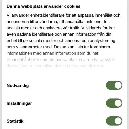
Denna webbplats använder cookies
Vi använder enhetsidentifierare för att anpassa innehållet och
annonserna till användarna, tillhandahålla funktioner för
sociala medier och analysera vår trafik. Vi vidarebefordrar
även sådana identifierare och annan information från din
enhet till de sociala medier och annons- och analysföretag
som vi samarbetar med. Dessa kan i sin tur kombinera
BESKRIVNING
informationen med annan information som du har
tillhandahållit eller som de har samlat in när du har använt
deras tjänster. Insamling, delning och användning av
RECENSIONER
personuppgifter kan användas för personalisering av
annonser. Läs mer om
Google's Privacy Terms
.
Samtyckesval
OM VARUMÄRKET
Nödvändig
Inställningar
VAPENVÄSKOR
Statistik