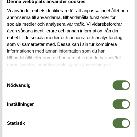
Denna webbplats använder cookies
Vi använder enhetsidentifierare för att anpassa innehållet och
annonserna till användarna, tillhandahålla funktioner för
sociala medier och analysera vår trafik. Vi vidarebefordrar
BESKRIVNING
även sådana identifierare och annan information från din
enhet till de sociala medier och annons- och analysföretag
SPECIFIKATIONER
som vi samarbetar med. Dessa kan i sin tur kombinera
informationen med annan information som du har
tillhandahållit eller som de har samlat in när du har använt
RECENSIONER
deras tjänster. Insamling, delning och användning av
personuppgifter kan användas för personalisering av
annonser. Läs mer om
Google's Privacy Terms
.
OM VARUMÄRKET
Samtyckesval
Nödvändig
Inställningar
TERMOSAR
Statistik