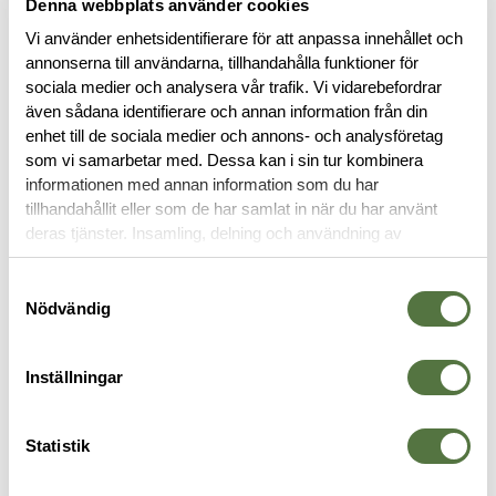
Denna webbplats använder cookies
Vi använder enhetsidentifierare för att anpassa innehållet och
annonserna till användarna, tillhandahålla funktioner för
sociala medier och analysera vår trafik. Vi vidarebefordrar
BESKRIVNING
även sådana identifierare och annan information från din
enhet till de sociala medier och annons- och analysföretag
SPECIFIKATIONER
som vi samarbetar med. Dessa kan i sin tur kombinera
informationen med annan information som du har
tillhandahållit eller som de har samlat in när du har använt
RECENSIONER
deras tjänster. Insamling, delning och användning av
personuppgifter kan användas för personalisering av
annonser. Läs mer om
Google's Privacy Terms
.
OM VARUMÄRKET
Samtyckesval
Nödvändig
Inställningar
TERMOSAR
Statistik