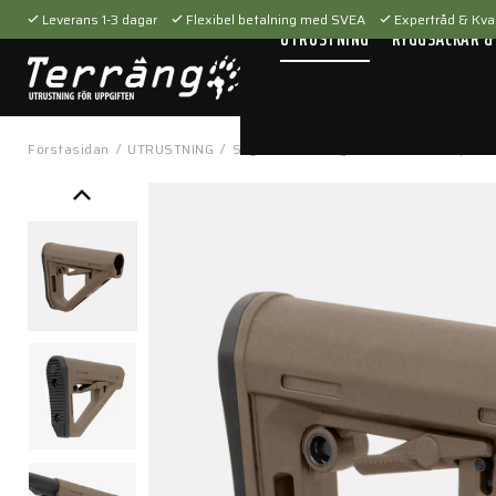
Leverans 1-3 dagar
Flexibel betalning med SVEA
Expertråd & Kval
UTRUSTNING
RYGGSÄCKAR &
Förstasidan
/
UTRUSTNING
/
Skytteutrustning
/
Tillbehör
/
Vapenti