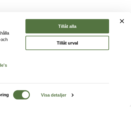
Tillåt alla
hålla
e och
Tillåt urval
r
le's
ring
Visa detaljer