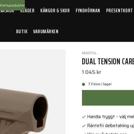
itetsprodukter
 VÄSKOR
KLÄDER
KÄNGOR & SKOR
FYNDHÖRNAN
PRESENTKORT
BUTIK
VARUMÄRKEN
llbehör
/
Vapenkolvar
/
Dual Tension Carbine Stock FDE
MAGPUL
DUAL TENSION CAR
1 045 kr
7 Finns i lager
Handla tryggt – välj mell
Räntefri delbetalning up