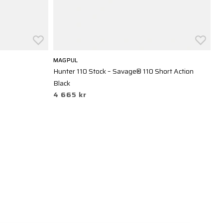
MAGPUL
M
Hunter 110 Stock – Savage® 110 Short Action
MO
6
Black
4 665 kr