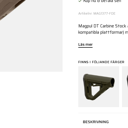
Köp nu & betala sen
Artikelnr: MAG1377-FDE
Magpul DT Carbine Stock 
kompatibla plattformar) 
Läs mer
FINNS I FÖLJANDE FÄRGER
BESKRIVNING