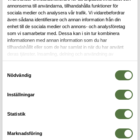
BESKRIVNING
annonserna till användarna, tillhandahålla funktioner för
sociala medier och analysera vår trafik. Vi vidarebefordrar
RECENSIONER
även sådana identifierare och annan information från din
enhet till de sociala medier och annons- och analysföretag
som vi samarbetar med. Dessa kan i sin tur kombinera
OM VARUMÄRKET
informationen med annan information som du har
tillhandahållit eller som de har samlat in när du har använt
deras tjänster. Insamling, delning och användning av
personuppgifter kan användas för personalisering av
MAGASINFICKOR
annonser. Läs mer om
Google's Privacy Terms
.
Samtyckesval
Nödvändig
Inställningar
Statistik
Marknadsföring