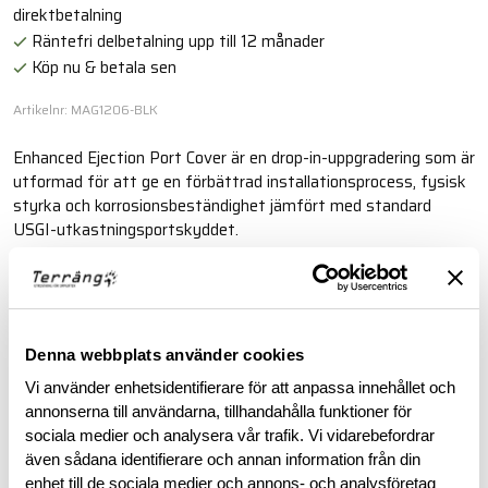
direktbetalning
Räntefri delbetalning upp till 12 månader
Köp nu & betala sen
Artikelnr: MAG1206-BLK
Enhanced Ejection Port Cover är en drop-in-uppgradering som är
utformad för att ge en förbättrad installationsprocess, fysisk
styrka och korrosionsbeständighet jämfört med standard
USGI-utkastningsportskyddet.
Läs mer
Denna webbplats använder cookies
BESKRIVNING
Vi använder enhetsidentifierare för att anpassa innehållet och
annonserna till användarna, tillhandahålla funktioner för
RECENSIONER
sociala medier och analysera vår trafik. Vi vidarebefordrar
även sådana identifierare och annan information från din
enhet till de sociala medier och annons- och analysföretag