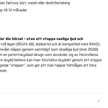
an faktura, kort, swish eller direktbetalning
p till 12 månader
ar din hörsel – utan att stoppa vanliga ljud och
två lägen (85/24 dB), dubbel-kil och är kompatibel med RAKEL
dnivåer släpps igenom samtidigt som skadliga ljud (över 80dB)
om en patentskyddad design som använder sig av HocksNoise
igare skydd behövs kan man förstärka skyddet genom att stoppa
ljande ”stopper”, som gör att man tappar förmågan att höra
oner.