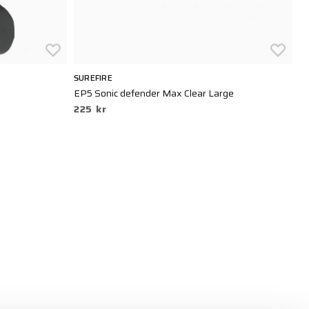
SUREFIRE
SU
EP5 Sonic defender Max Clear Large
EP
225 kr
2