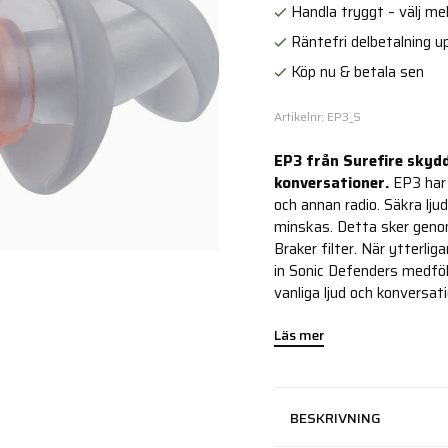
Handla tryggt – välj mell
Räntefri delbetalning up
Köp nu & betala sen
Artikelnr: EP3_S
EP3 från Surefire skydd
konversationer.
EP3 har 
och annan radio. Säkra lju
minskas. Detta sker gen
Braker filter. När ytterl
in Sonic Defenders medfö
vanliga ljud och konversati
Läs mer
BESKRIVNING