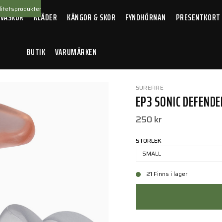
itetsprodukter
 VÄSKOR
KLÄDER
KÄNGOR & SKOR
FYNDHÖRNAN
PRESENTKORT
BUTIK
VARUMÄRKEN
 Sonic defender
SUREFIRE
EP3 SONIC DEFEND
250 kr
STORLEK
SMALL
21 Finns i lager