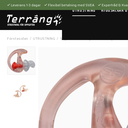
Leverans 1-3 dagar
Flexibel betalning med SVEA
Expertråd & Kval
UTRUSTNING
RYGGSÄCKAR &
Förstasidan
/
UTRUSTNING
/
Skyddsutrustning
/
Hörselskydd
/
EP3