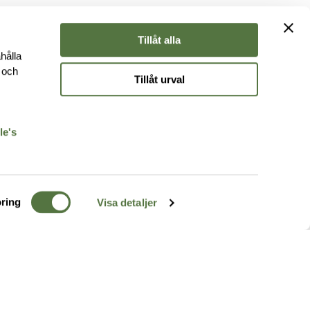
Tillåt alla
hålla
e och
Tillåt urval
r
le's
ring
Visa detaljer
TERRÄNG
FÖLJ OSS