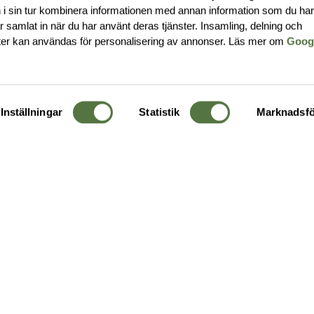
i sin tur kombinera informationen med annan information som du ha
har samlat in när du har använt deras tjänster. Insamling, delning och
ter kan användas för personalisering av annonser. Läs mer om
Goog
Inställningar
Statistik
Marknadsfö
KUNDTJÄNST
OM 
Ångra order
Om o
Företagskund
Buti
g
Kontakta oss
Guide
Köpvillkor
Hållb