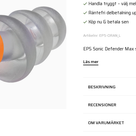
Handla tryggt – välj mell
Räntefri delbetalning up
Köp nu & betala sen
Artikelnr: EP5-ORAN_L
EP5 Sonic Defender Max sk
Läs mer
BESKRIVNING
RECENSIONER
OM VARUMÄRKET