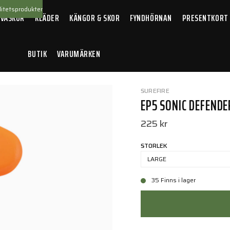
itetsprodukter
 VÄSKOR
KLÄDER
KÄNGOR & SKOR
FYNDHÖRNAN
PRESENTKORT
BUTIK
VARUMÄRKEN
 Sonic defender Max
SUREFIRE
EP5 SONIC DEFEND
225 kr
STORLEK
LARGE
35 Finns i lager