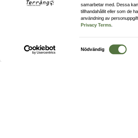
samarbetar med. Dessa kan 
tillhandahållit eller som de 
användning av personuppgif
Privacy Terms
.
Samtyckesval
Nödvändig
Hos oss hittar du produkter av högsta kvalitet från ledande
leverantörer i branschen. I vårt utbud hittar du allt ifrån
kängor,
ryggsäckar
och skalplagg till
utrustning
för fält, sjukvård, övnin
och
vapentillbehör
, för att bara nämna ett urval av våra drygt
20 000 produkter.