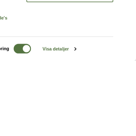
r
le's
ring
Visa detaljer
TERRÄNG
FÖLJ OSS
ss
k
r & Inspiration
arhet