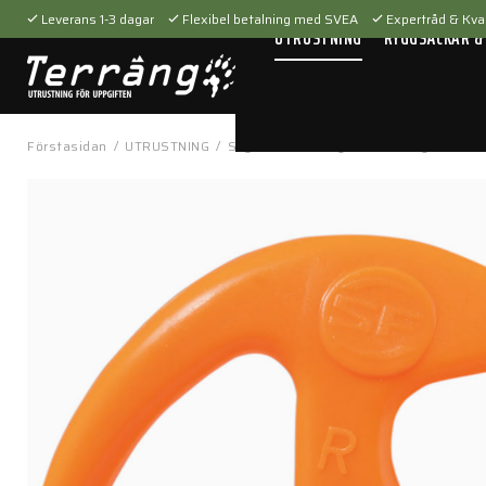
Leverans 1-3 dagar
Flexibel betalning med SVEA
Expertråd & Kval
UTRUSTNING
RYGGSÄCKAR &
Förstasidan
/
UTRUSTNING
/
Skyddsutrustning
/
Hörselskydd
/
EP5