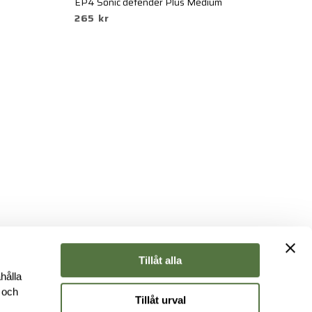
EP4 Sonic defender Plus Medium
EP
265 kr
3
Tillåt alla
hålla
e och
Tillåt urval