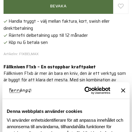
BEVAKA
Handla tryggt – välj mellan faktura, kort, swish eller
direktbetalning
Räntefri delbetalning upp till 12 månader
Köp nu & betala sen
Artikelnr: F1XBELMAX
Fällkniven F1xb – En ostoppbar kraftpaket
Fällkniven F1xb är mer än bara en kniv, den är ett verktyg som
är byggt för att klara det mesta. Med sin kombination av
högpresterande stål och slitstark beläggning är den här kniven
ett måste för alla som kräver det bästa.
Läs mer
Denna webbplats använder cookies
Vi använder enhetsidentifierare för att anpassa innehållet och
annonserna till användarna, tillhandahålla funktioner för
BESKRIVNING