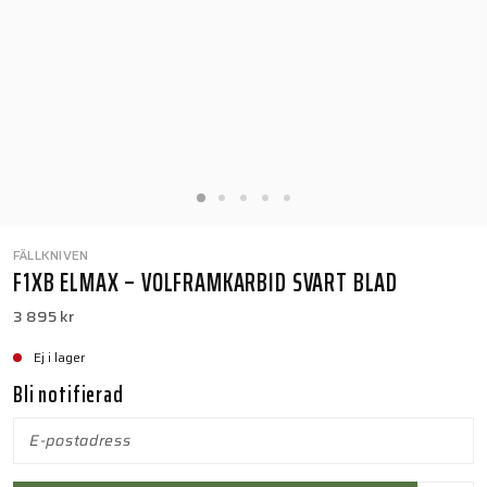
FÄLLKNIVEN
F1XB ELMAX – VOLFRAMKARBID SVART BLAD
3 895 kr
Ej i lager
Bli notifierad