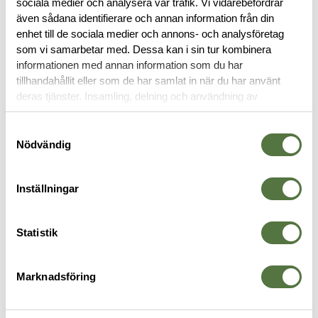
sociala medier och analysera vår trafik. Vi vidarebefordrar
även sådana identifierare och annan information från din
enhet till de sociala medier och annons- och analysföretag
RECENSIONER
som vi samarbetar med. Dessa kan i sin tur kombinera
informationen med annan information som du har
OM VARUMÄRKET
tillhandahållit eller som de har samlat in när du har använt
deras tjänster. Insamling, delning och användning av
personuppgifter kan användas för personalisering av
annonser. Läs mer om
Google's Privacy Terms
.
Samtyckesval
FASTBLADSKNIV
Nödvändig
Inställningar
Statistik
Marknadsföring