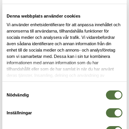
BESKRIVNING
Denna webbplats använder cookies
SPECIFIKATIONER
Vi använder enhetsidentifierare för att anpassa innehållet och
annonserna till användarna, tillhandahålla funktioner för
sociala medier och analysera vår trafik. Vi vidarebefordrar
RECENSIONER
även sådana identifierare och annan information från din
enhet till de sociala medier och annons- och analysföretag
som vi samarbetar med. Dessa kan i sin tur kombinera
OM VARUMÄRKET
informationen med annan information som du har
tillhandahållit eller som de har samlat in när du har använt
deras tjänster. Insamling, delning och användning av
personuppgifter kan användas för personalisering av
MAGASINFICKOR
annonser. Läs mer om
Google's Privacy Terms
.
Samtyckesval
Nödvändig
Inställningar