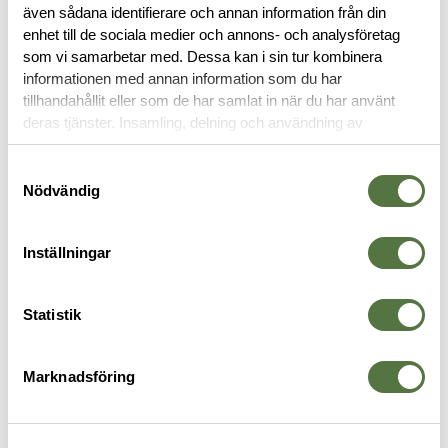
även sådana identifierare och annan information från din
enhet till de sociala medier och annons- och analysföretag
OM VARUMÄRKET
som vi samarbetar med. Dessa kan i sin tur kombinera
informationen med annan information som du har
tillhandahållit eller som de har samlat in när du har använt
deras tjänster. Insamling, delning och användning av
GLOCK
personuppgifter kan användas för personalisering av
annonser. Läs mer om
Google's Privacy Terms
.
Samtyckesval
Nödvändig
Inställningar
Statistik
Marknadsföring
OTG
SAFARILAND
S
Sidewinder Noc. Hölster/Lampa
Mag Holder Concealed Right
5