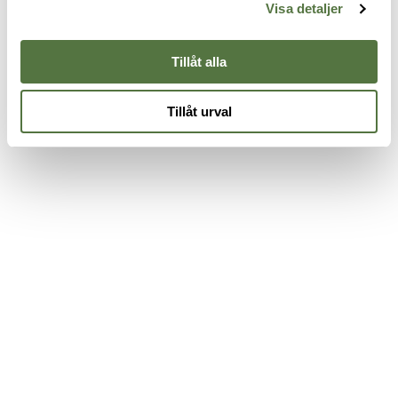
5
Glock 45/TLR1 BK-Right
Glock 17
Visa detaljer
1 630 kr
365 kr
Tillåt alla
Tillåt urval