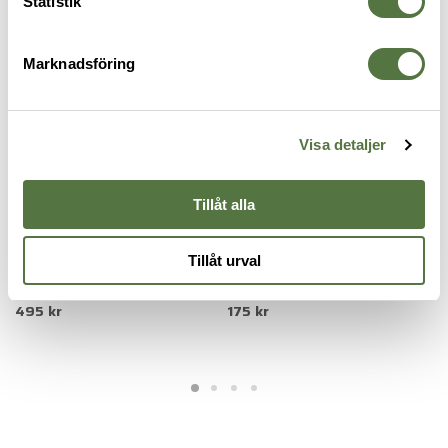
FICKOR & HÅLLARE
Statistik
Marknadsföring
Visa detaljer
Tillåt alla
Tillåt urval
5.11 TACTICAL
TASMANIAN TIGER
B
UCR IFAK Pouch Black
Grenade Pouch Olive
H
495 kr
175 kr
P
1