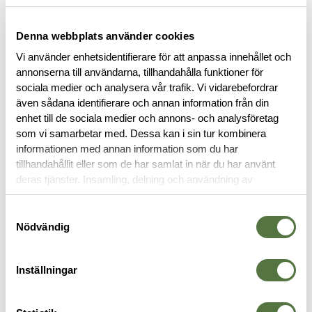
Denna webbplats använder cookies
Vi använder enhetsidentifierare för att anpassa innehållet och
annonserna till användarna, tillhandahålla funktioner för
sociala medier och analysera vår trafik. Vi vidarebefordrar
även sådana identifierare och annan information från din
enhet till de sociala medier och annons- och analysföretag
BESKRIVNING
som vi samarbetar med. Dessa kan i sin tur kombinera
informationen med annan information som du har
SPECIFIKATIONER
tillhandahållit eller som de har samlat in när du har använt
deras tjänster. Insamling, delning och användning av
personuppgifter kan användas för personalisering av
RECENSIONER
annonser. Läs mer om
Google's Privacy Terms
.
Samtyckesval
Nödvändig
OM VARUMÄRKET
Inställningar