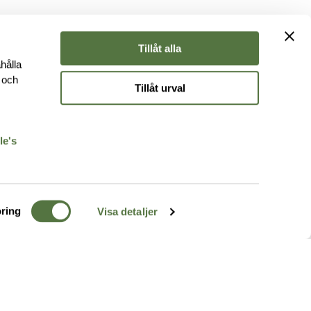
Tillåt alla
hålla
e och
Tillåt urval
r
le's
ring
Visa detaljer
TERRÄNG
FÖLJ OSS