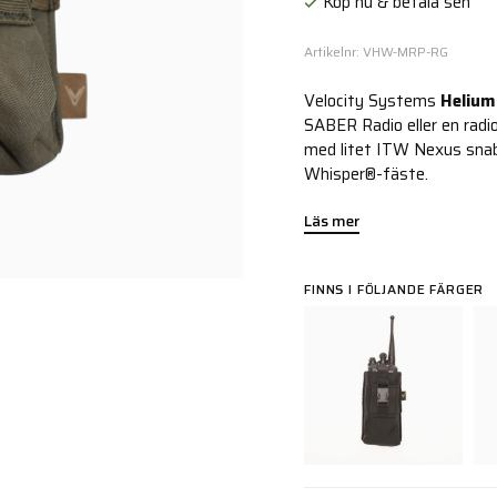
Köp nu & betala sen
Artikelnr: VHW-MRP-RG
Velocity Systems
Helium
SABER Radio eller en radio
med litet ITW Nexus snab
Whisper®-fäste.
Läs mer
FINNS I FÖLJANDE FÄRGER