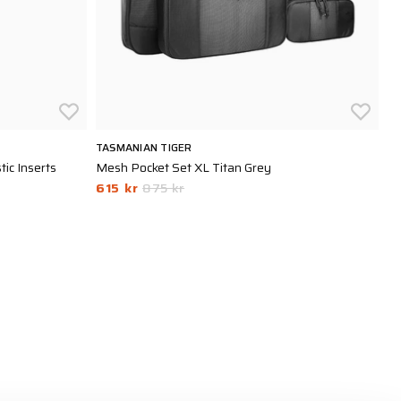
TASMANIAN TIGER
BL
tic Inserts
Mesh Pocket Set XL Titan Grey
Ac
615 kr
875 kr
1