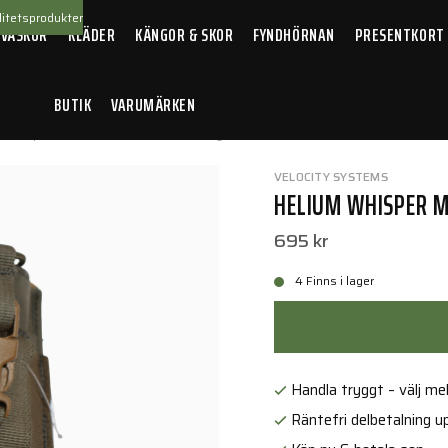
itetsprodukter
 VÄSKOR
KLÄDER
KÄNGOR & SKOR
FYNDHÖRNAN
PRESENTKORT
BUTIK
VARUMÄRKEN
 Whisper Motorola Radio Pouch Ranger Green
VELOCITY SYSTEMS
HELIUM WHISPER 
695 kr
4 Finns i lager
Handla tryggt – välj mell
Räntefri delbetalning up