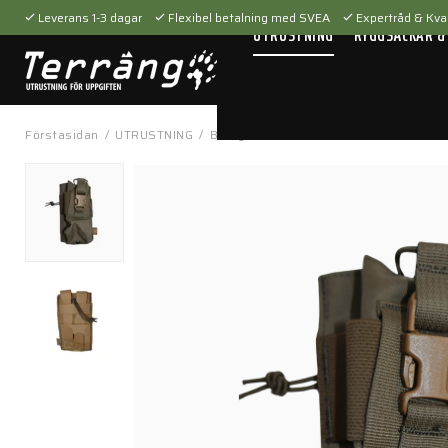
Leverans 1-3 dagar
Flexibel betalning med SVEA
Expertråd & Kval
UTRUSTNING
RYGGSÄCKAR &
Förstasidan
/
UTRUSTNING
/
Bärsystem
/
Fickor & hållare
/
Helium