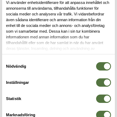
Vi använder enhetsidentifierare för att anpassa innehållet och
RECENSIONER
annonserna till användarna, tillhandahålla funktioner för
sociala medier och analysera vår trafik. Vi vidarebefordrar
OM VARUMÄRKET
även sådana identifierare och annan information från din
enhet till de sociala medier och annons- och analysföretag
som vi samarbetar med. Dessa kan i sin tur kombinera
informationen med annan information som du har
HÖLSTER
tillhandahållit eller som de har samlat in när du har använt
deras tjänster. Insamling, delning och användning av
personuppgifter kan användas för personalisering av
annonser. Läs mer om
Google's Privacy Terms
.
Samtyckesval
Nödvändig
Inställningar
Statistik
SAFARILAND
SNIGEL
S
Marknadsföring