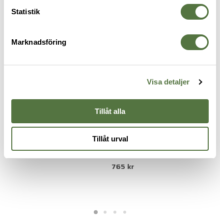
TILLBEHÖR FÄLT
Statistik
Marknadsföring
Visa detaljer
Tillåt alla
SNUGPAK
SNIGEL
S
Tillåt urval
Insulated Tent Boots Black Small
Low Profile 3L Hydration
I
945 kr
Bladder Grå
M
765 kr
9