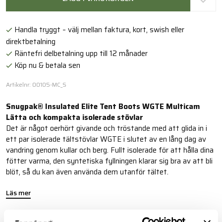
Handla tryggt – välj mellan faktura, kort, swish eller
direktbetalning
Räntefri delbetalning upp till 12 månader
Köp nu & betala sen
Artikelnr: 00105-MC_S
Snugpak® Insulated Elite Tent Boots WGTE Multicam
Lätta och kompakta isolerade stövlar
Det är något oerhört givande och tröstande med att glida in i
ett par isolerade tältstövlar WGTE i slutet av en lång dag av
vandring genom kullar och berg. Fullt isolerade för att hålla dina
fötter varma, den syntetiska fyllningen klarar sig bra av att bli
blöt, så du kan även använda dem utanför tältet.
Läs mer