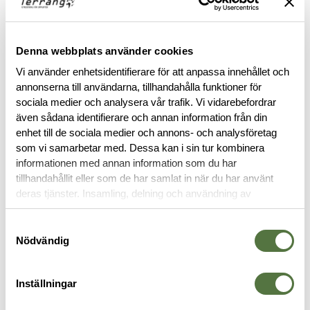
FINNS I FÖLJANDE FÄRGER
Denna webbplats använder cookies
Vi använder enhetsidentifierare för att anpassa innehållet och
annonserna till användarna, tillhandahålla funktioner för
sociala medier och analysera vår trafik. Vi vidarebefordrar
även sådana identifierare och annan information från din
BESKRIVNING
enhet till de sociala medier och annons- och analysföretag
som vi samarbetar med. Dessa kan i sin tur kombinera
informationen med annan information som du har
STORLEKSGUIDE
tillhandahållit eller som de har samlat in när du har använt
deras tjänster. Insamling, delning och användning av
RECENSIONER
personuppgifter kan användas för personalisering av
annonser. Läs mer om
Google's Privacy Terms
.
Samtyckesval
Nödvändig
OM VARUMÄRKET
Inställningar