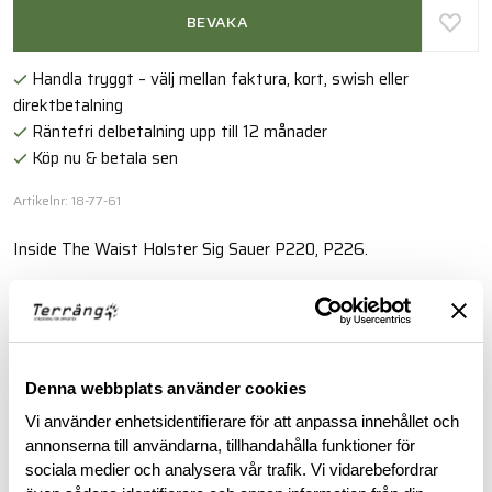
BEVAKA
Handla tryggt – välj mellan faktura, kort, swish eller
direktbetalning
Räntefri delbetalning upp till 12 månader
Köp nu & betala sen
Artikelnr: 18-77-61
Inside The Waist Holster Sig Sauer P220, P226.
Läs mer
BESKRIVNING
Denna webbplats använder cookies
Vi använder enhetsidentifierare för att anpassa innehållet och
annonserna till användarna, tillhandahålla funktioner för
RECENSIONER
sociala medier och analysera vår trafik. Vi vidarebefordrar