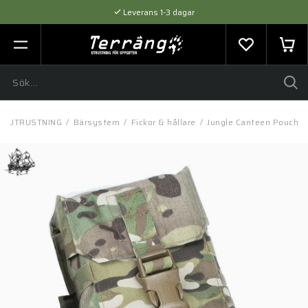
Leverans 1-3 dagar
Flexibel betalning med SVEA
Expertråd & Kvalitetsprodukter
/
UTRUSTNING
/
Bärsystem
/
Fickor & hållare
/
Jungle Canteen Pouch R