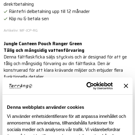
direktbetalning
Räntefri delbetalning upp till 12 månader
Köp nu & betala sen
Artikelnr: MF-JCP-RG
Jungle Canteen Pouch Ranger Green
Tålig och mångsidig vattenförvaring
Denna fältflaskficka säljs styckvis och är designad för att ge
tålig och mångsidig förvaring av din fältflaska. Den är
konstruerad för att klara krävande miljöer och erbjuder flera
funktionella detaljer.
Läs mer
Denna webbplats använder cookies
BESKRIVNING
Vi använder enhetsidentifierare för att anpassa innehållet och
annonserna till användarna, tillhandahålla funktioner för
sociala medier och analysera vår trafik. Vi vidarebefordrar
RECENSIONER