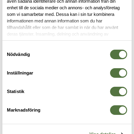
även sådana identifierare och annan information från din
enhet till de sociala medier och annons- och analysföretag
OM VARUMÄRKET
som vi samarbetar med. Dessa kan i sin tur kombinera
informationen med annan information som du har
tillhandahållit eller som de har samlat in när du har använt
deras tjänster. Insamling, delning och användning av
personuppgifter kan användas för personalisering av
FICKOR & HÅLLARE
annonser. Läs mer om
Google's Privacy Terms
.
Samtyckesval
Nödvändig
Inställningar
Statistik
Marknadsföring
TASMANIAN TIGER
VELOCITY SYSTEMS
T
Cig Bag Black
Helium Whisper® Assault Back
S