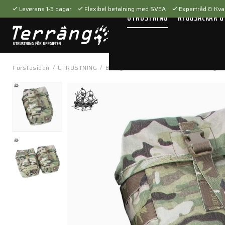
Leverans 1-3 dagar
Flexibel betalning med SVEA
Expertråd & Kval
UTRUSTNING
RYGGSÄCKAR &
Förstasidan
/
UTRUSTNING
/
Bärsystem
/
Fickor & hållare
/
Jungle