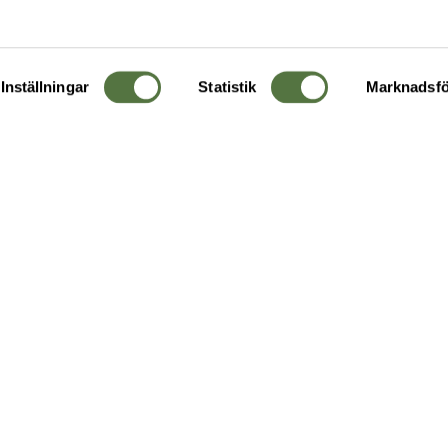
Inställningar
Statistik
Marknadsfö
KUNDTJÄNST
OM 
Ångra order
Om o
Företagskund
Buti
g
Kontakta oss
Guide
Köpvillkor
Hållb
Personuppgiftspolicy
Ledig
Returer & byten