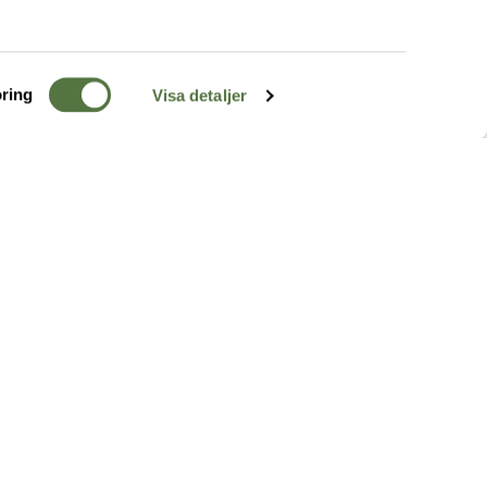
ring
Visa detaljer
TERRÄNG
FÖLJ OSS
ss
k
r & Inspiration
arhet
a tjänster