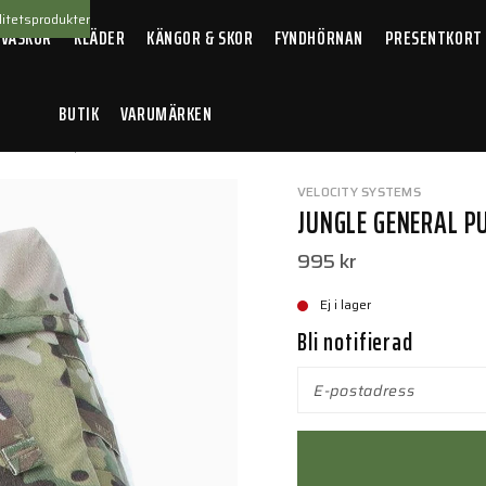
itetsprodukter
 VÄSKOR
KLÄDER
KÄNGOR & SKOR
FYNDHÖRNAN
PRESENTKORT
BUTIK
VARUMÄRKEN
 General Purpose Pouch Multicam
VELOCITY SYSTEMS
JUNGLE GENERAL P
995 kr
Ej i lager
Bli notifierad