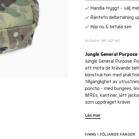
Handla tryggt – välj mell
Räntefri delbetalning up
Köp nu & betala sen
Artikelnr: MF-JGP-MC
Jungle General Purpose
Jungle General Purpose Pou
att möta de krävande beho
konstruktion med praktiska
tillgänglighet av utrustni
poncho - med bungees, lin
MREs, kantiner, lätt jacka
som uppdraget kräver.
Läs mer
FINNS I FÖLJANDE FÄRGER