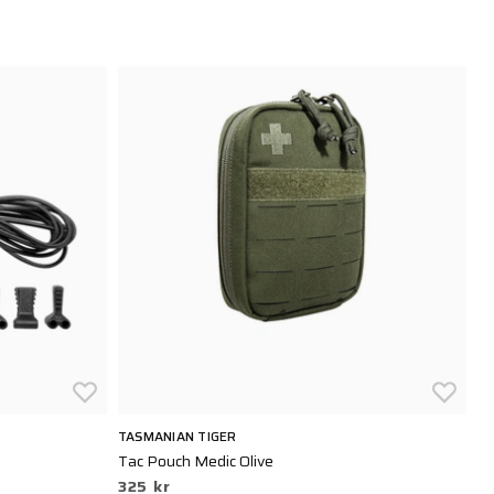
TASMANIAN TIGER
BL
Tac Pouch Medic Olive
Da
325 kr
7