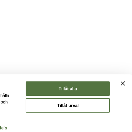
Tillåt alla
hålla
e och
Tillåt urval
r
le's