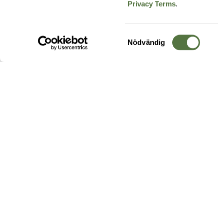
Privacy Terms
.
Samtyckesval
Nödvändig
Hos oss hittar du produkter av högsta kvalitet från ledande
leverantörer i branschen. I vårt utbud hittar du allt ifrån
kängor,
ryggsäckar
och skalplagg till
utrustning
för fält, sjukvård, övnin
och
vapentillbehör
, för att bara nämna ett urval av våra drygt
20 000 produkter.