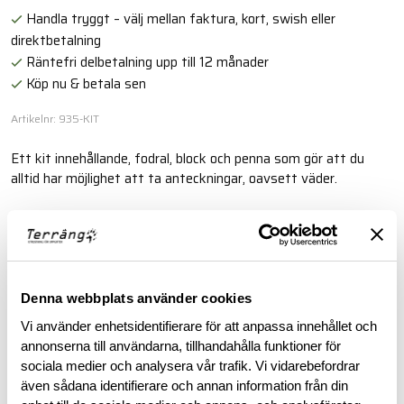
Handla tryggt – välj mellan faktura, kort, swish eller
direktbetalning
Räntefri delbetalning upp till 12 månader
Köp nu & betala sen
Artikelnr: 935-KIT
Ett kit innehållande, fodral, block och penna som gör att du
alltid har möjlighet att ta anteckningar, oavsett väder.
Läs mer
BESKRIVNING
Denna webbplats använder cookies
Vi använder enhetsidentifierare för att anpassa innehållet och
RECENSIONER
annonserna till användarna, tillhandahålla funktioner för
sociala medier och analysera vår trafik. Vi vidarebefordrar
även sådana identifierare och annan information från din
OM VARUMÄRKET