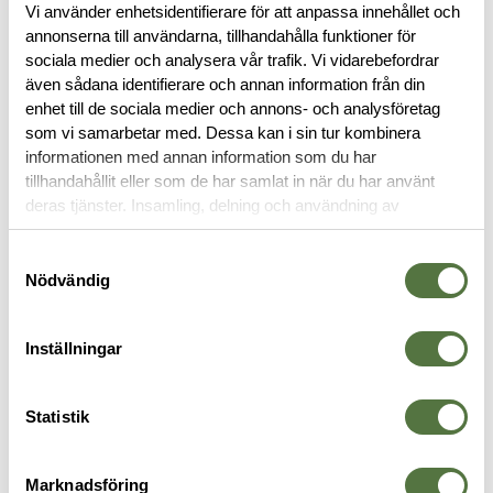
Vi använder enhetsidentifierare för att anpassa innehållet och
annonserna till användarna, tillhandahålla funktioner för
BESKRIVNING
sociala medier och analysera vår trafik. Vi vidarebefordrar
även sådana identifierare och annan information från din
enhet till de sociala medier och annons- och analysföretag
RECENSIONER
som vi samarbetar med. Dessa kan i sin tur kombinera
informationen med annan information som du har
tillhandahållit eller som de har samlat in när du har använt
OM VARUMÄRKET
deras tjänster. Insamling, delning och användning av
personuppgifter kan användas för personalisering av
annonser. Läs mer om
Google's Privacy Terms
.
Samtyckesval
Nödvändig
SKJORTOR
Inställningar
Statistik
Marknadsföring