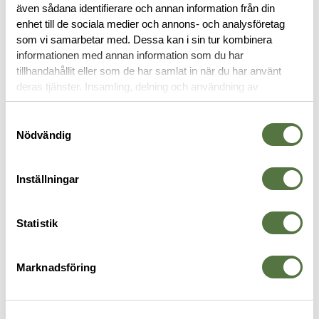
även sådana identifierare och annan information från din
RECENSIONER
enhet till de sociala medier och annons- och analysföretag
som vi samarbetar med. Dessa kan i sin tur kombinera
informationen med annan information som du har
OM VARUMÄRKET
tillhandahållit eller som de har samlat in när du har använt
deras tjänster. Insamling, delning och användning av
personuppgifter kan användas för personalisering av
annonser. Läs mer om
Google's Privacy Terms
.
VAPENTILLBEHÖR
Samtyckesval
Nödvändig
Inställningar
Statistik
Marknadsföring
MAGPUL
MAGPUL
M