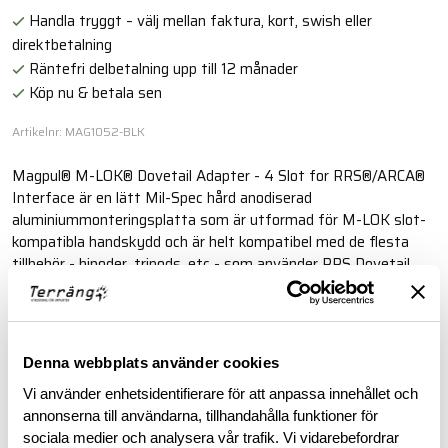
Handla tryggt – välj mellan faktura, kort, swish eller
direktbetalning
Räntefri delbetalning upp till 12 månader
Köp nu & betala sen
Artikelnr: MAG1052-BLK
Magpul® M-LOK® Dovetail Adapter - 4 Slot for RRS®/ARCA®
Interface är en lätt Mil-Spec hård anodiserad
aluminiummonteringsplatta som är utformad för M-LOK slot-
kompatibla handskydd och är helt kompatibel med de flesta
tillbehör - bipoder, tripods, etc - som använder RRS Dovetail
Standard.
Läs mer
Denna webbplats använder cookies
Vi använder enhetsidentifierare för att anpassa innehållet och
BESKRIVNING
annonserna till användarna, tillhandahålla funktioner för
sociala medier och analysera vår trafik. Vi vidarebefordrar