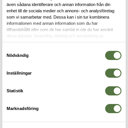
även sådana identifierare och annan information från din
enhet till de sociala medier och annons- och analysföretag
OM VARUMÄRKET
som vi samarbetar med. Dessa kan i sin tur kombinera
informationen med annan information som du har
tillhandahållit eller som de har samlat in när du har använt
deras tjänster. Insamling, delning och användning av
MAGASINFICKOR
personuppgifter kan användas för personalisering av
annonser. Läs mer om
Google's Privacy Terms
.
Samtyckesval
Nödvändig
-30%
Inställningar
Statistik
Marknadsföring
TASMANIAN TIGER
SAFARILAND
B
SGL Pistol Mag Pouch MKII
Single Mag Holder För Benplatta
H