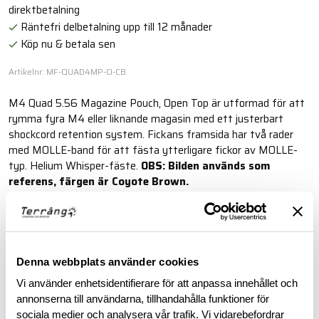
direktbetalning
Räntefri delbetalning upp till 12 månader
Köp nu & betala sen
Artikelnr: MF-QUAD4MP-O-CB
M4 Quad 5.56 Magazine Pouch, Open Top är utformad för att
rymma fyra M4 eller liknande magasin med ett justerbart
shockcord retention system. Fickans framsida har två rader
med MOLLE-band för att fästa ytterligare fickor av MOLLE-
typ. Helium Whisper-fäste.
OBS: Bilden används som
referens, färgen är Coyote Brown.
Läs mer
Denna webbplats använder cookies
BESKRIVNING
Vi använder enhetsidentifierare för att anpassa innehållet och
annonserna till användarna, tillhandahålla funktioner för
RECENSIONER
sociala medier och analysera vår trafik. Vi vidarebefordrar