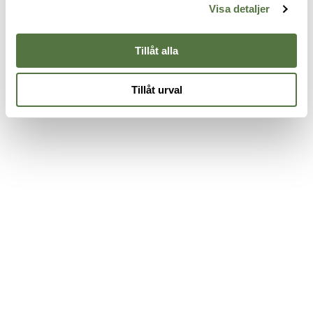
Khaki
CB
M
Visa detaljer
95 kr
135 kr
435 kr
4
Tillåt alla
Tillåt urval