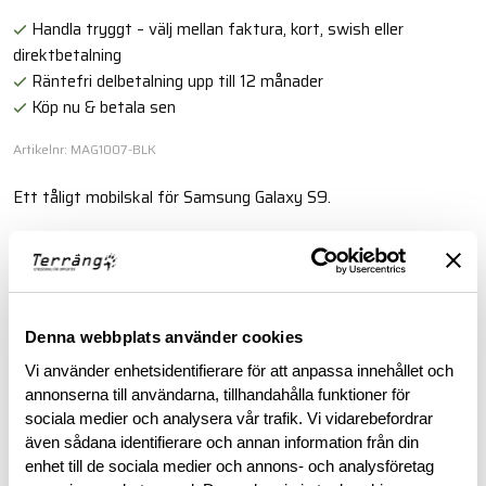
Handla tryggt – välj mellan faktura, kort, swish eller
direktbetalning
Räntefri delbetalning upp till 12 månader
Köp nu & betala sen
Artikelnr: MAG1007-BLK
Ett tåligt mobilskal för Samsung Galaxy S9.
Läs mer
BESKRIVNING
Denna webbplats använder cookies
Vi använder enhetsidentifierare för att anpassa innehållet och
annonserna till användarna, tillhandahålla funktioner för
RECENSIONER
sociala medier och analysera vår trafik. Vi vidarebefordrar
även sådana identifierare och annan information från din
OM VARUMÄRKET
enhet till de sociala medier och annons- och analysföretag