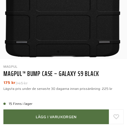
MAGPUL
MAGPUL™ BUMP CASE – GALAXY S9 BLACK
175 kr
345 kr
Lägsta pris under de senaste 30 dagarna innan prissänkning:
225 kr
15 Finns i lager
LÄGG I VARUKORGEN