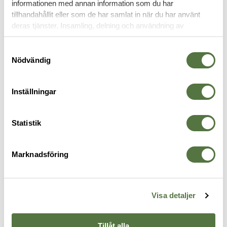
informationen med annan information som du har
VAPENTILLBEHÖR
tillhandahållit eller som de har samlat in när du har använt
deras tjänster. Insamling, delning och användning av
personuppgifter kan användas för personalisering av
annonser. Läs mer om
Google's Privacy Terms
.
Samtyckesval
Nödvändig
Inställningar
Statistik
MAGPUL
MAGPUL
O
Marknadsföring
Magpul® Bipod for M-LOK®
ACS-L™ Carbine Stock – Mil-
M
Black
Spec ODG
M
1 945 kr
1 325 kr
1
Visa detaljer
Tillåt alla