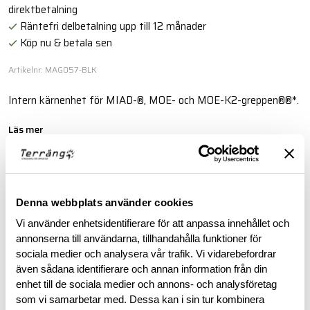
direktbetalning
Räntefri delbetalning upp till 12 månader
Köp nu & betala sen
Artikelnr: MAG057-BLK
Intern kärnenhet för MIAD-®, MOE- och MOE-K2-greppen®®*.
Läs mer
BESKRIVNING
Denna webbplats använder cookies
Vi använder enhetsidentifierare för att anpassa innehållet och
RECENSIONER
annonserna till användarna, tillhandahålla funktioner för
sociala medier och analysera vår trafik. Vi vidarebefordrar
OM VARUMÄRKET
även sådana identifierare och annan information från din
enhet till de sociala medier och annons- och analysföretag
som vi samarbetar med. Dessa kan i sin tur kombinera